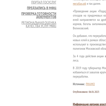
ПОРТАЛ ГОСУСЛУГ
мегабак.рф
и так далее.
ПРЕДЗАПИСЬ В МФЦ
«Проведение акции «Пода
ПРОВЕРКА ГОТОВНОСТИ
отходов на придомовых ко
ДОКУМЕНТОВ
елей направляется на дро
РЕГИОНАЛЬНАЯ ОЦЕНКА
кормов, богаты витаминам
КАЧЕСТВА УСЛУГ МФЦ
Велиховский.
Он добавил, что переработ
новых елей в рамках облас
используют в производстве
полигонов Московской обла
За 4 года действия акции 
леса.
В 2019 году губернатор Мо
избавиться от завалов кру
переработки.
Источник:
РИАМО
Опубликовано:
06.01.2023
Информация органов влас