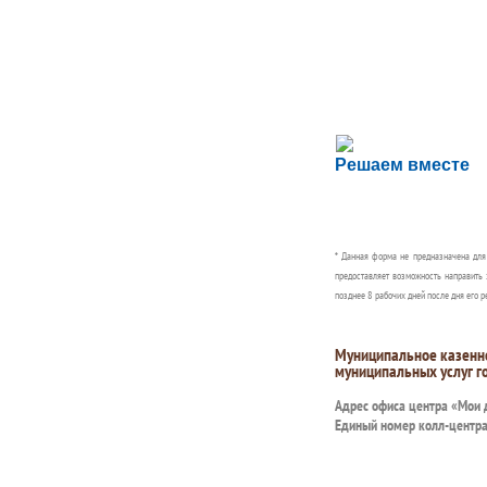
Сложности с пол
Решаем вместе
Сообщите об этом
* Данная форма не предназначена дл
предоставляет возможность направить 
позднее 8 рабочих дней после дня его р
Муниципальное казенн
муниципальных услуг г
Адрес офиса центра «Мои
Единый номер колл-центр