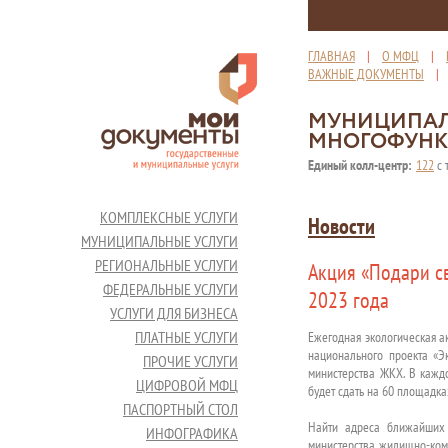
ГЛАВНАЯ
|
О МФЦ
|
ВАЖНЫЕ ДОКУМЕНТЫ
МУНИЦИПАЛ
МНОГОФУНК
Единый колл-центр:
122
с 
КОМПЛЕКСНЫЕ УСЛУГИ
Новости
МУНИЦИПАЛЬНЫЕ УСЛУГИ
РЕГИОНАЛЬНЫЕ УСЛУГИ
Акция «Подари св
ФЕДЕРАЛЬНЫЕ УСЛУГИ
2023 года
УСЛУГИ ДЛЯ БИЗНЕСА
ПЛАТНЫЕ УСЛУГИ
Ежегодная экологическая а
национального проекта «Э
ПРОЧИЕ УСЛУГИ
министерства ЖКХ. В кажд
ЦИФРОВОЙ МФЦ
будет сдать на 60 площадка
ПАСПОРТНЫЙ СТОЛ
Найти адреса ближайших 
ИНФОГРАФИКА
министерства жилищно-комм