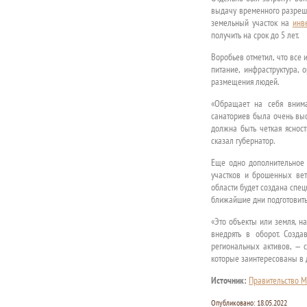
выдачу временного разреше
земельный участок на
инв
получить на срок до 5 лет.
Воробьев отметил, что все
питание, инфраструктура, 
размещения людей.
«Обращает на себя внима
санаториев была очень выс
должна быть четкая ясност
сказал губернатор.
Еще одно дополнительное 
участков и брошенных вет
области будет создана спе
ближайшие дни подготовить
«Это объекты или земля, н
внедрять в оборот. Созд
региональных активов, — 
которые заинтересованы в 
Источник:
Правительство М
Опубликовано:
18.05.2022