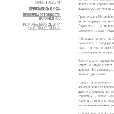
ПОРТАЛ ГОСУСЛУГ
по всем этим направлениям
ПРЕДЗАПИСЬ В МФЦ
подрядчики, строители эту 
ПРОВЕРКА ГОТОВНОСТИ
Правительство РФ одобрило
ДОКУМЕНТОВ
на реконструкцию участка 
РЕГИОНАЛЬНАЯ ОЦЕНКА
Другая часть — на модерн
КАЧЕСТВА УСЛУГ МФЦ
коммунальных услуг и созд
ИБК выдают регионам на 15
сумму почти 28 млрд. рубл
сады — в Красногорске, 
стратегические магистрали,
Важная задача — дополнител
затрат на запуск бизнеса
действует 140 региональны
первые годы работы.
«Цель «Новой экономики По
взаимодействие по проект
льготного кредитования, у
содействие, — сказал Вор
устойчивые из них те, кот
максимальное внимание, раз
Отдельно был затронут воп