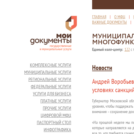
ГЛАВНАЯ
|
О МФЦ
|
ВАЖНЫЕ ДОКУМЕНТЫ
МУНИЦИПАЛ
МНОГОФУНК
Единый колл-центр:
122
с 
КОМПЛЕКСНЫЕ УСЛУГИ
Новости
МУНИЦИПАЛЬНЫЕ УСЛУГИ
РЕГИОНАЛЬНЫЕ УСЛУГИ
Андрей Воробьев
ФЕДЕРАЛЬНЫЕ УСЛУГИ
условиях санкци
УСЛУГИ ДЛЯ БИЗНЕСА
ПЛАТНЫЕ УСЛУГИ
Губернатор Московской об
уровнях, чтобы поддержать 
ПРОЧИЕ УСЛУГИ
внимания – сохранение дох
ЦИФРОВОЙ МФЦ
ПАСПОРТНЫЙ СТОЛ
«На прошлой неделе мы пол
которые направляются на д
ИНФОГРАФИКА
все то, что требуется соци