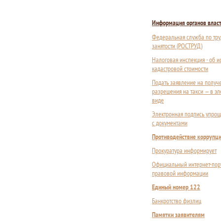
Информация органов влас
Федеральная служба по тру
занятости (РОСТРУД)
Налоговая инспекция - об 
кадастровой стоимости
Подать заявление на получ
разрешения на такси — в э
виде
Электронная подпись упрощ
с документами
Противодействие коррупц
Прокуратура информирует
Официальный интернет-пор
правовой информации
Единый номер 122
Банкротство физлиц
Памятки заявителям