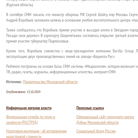
(Курская область).
В сентябре СМИ писали, что министр обороны РФ Сергей Шойгу, мэр Москвы Серге
Андрей Воробьев заложили камень в основание учебно-воспитательного центра «Ава
Также сообщалось, что Воробьев принял участие в высадке аллеи в Звездном городк
Посади свое дерево». В аэропорту Шереметьево состоялось открытие третьей взлет
принял участие губернатор Подмосковья.
Кроме того, Воробьев совместно с вице-президентом компании Barilla Group
эксплуатацию двух производственных линий на заводе «Барилла Рус».
Рейтинги построены на основе базы СМИ системы «Медиалогия», которая включает н
ТВ, радио, газеты, журналы, информационные агентства, интернет-СМИ.
Источник:
Правительство Московской области
Опубликовано:
13.10.2019
Информация органов власти
Полезные ссылки
Федеральная служба по труду и
Официальный сайт городского округа
занятости (РОСТРУД)
Дубны Московской области
Налоговая инспекция - об исправлении
Социальный фонд России
кадастровой стоимости