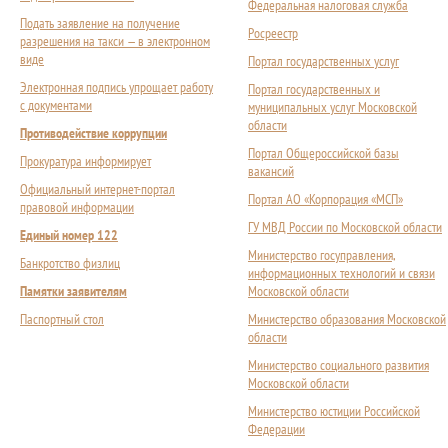
Федеральная налоговая служба
Подать заявление на получение
Росреестр
разрешения на такси — в электронном
виде
Портал государственных услуг
Электронная подпись упрощает работу
Портал государственных и
с документами
муниципальных услуг Московской
области
Противодействие коррупции
Портал Общероссийской базы
Прокуратура информирует
вакансий
Официальный интернет-портал
Портал АО «Корпорация «МСП»
правовой информации
ГУ МВД России по Московской области
Единый номер 122
Министерство госуправления,
Банкротство физлиц
информационных технологий и связи
Памятки заявителям
Московской области
Паспортный стол
Министерство образования Московской
области
Министерство социального развития
Московской области
Министерство юстиции Российской
Федерации