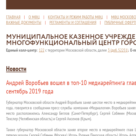
ГЛАВНАЯ
|
О МФЦ
|
КОНТАКТЫ И РЕЖИМ РАБОТЫ МФЦ
|
МФЦ МОСКОВС
ВАЖНЫЕ ДОКУМЕНТЫ
|
РЕГЛАМЕНТЫ И СОГЛАШЕНИЯ
|
ПУБЛИЧНЫЕ ОФЕР
МУНИЦИПАЛЬНОЕ КАЗЕННОЕ УЧРЕЖД
МНОГОФУНКЦИОНАЛЬНЫЙ ЦЕНТР ГОР
Единый колл-центр:
122
с территории Московской области, далее
3 (доб. 52251)
,
E-m
Новости
Андрей Воробьев вошел в топ-10 медиарейтинга глав
сентябрь 2019 года
Губернатор Московской области Андрей Воробьев занял шестое место в медиарейтинг
года, говорится в сообщении пресс-службы компании «Медиалогия». Воробьев занял 
место расположились Александр Беглов (Санкт-Петербург), Сергей Собянин (Москв
Текслер (Челябинская область) и Сергей Аксенов (Крым).
Также губернатор Московской области занял второе место в медиарейтинге глав 
пятерку вошли Сергей Собянин (Москва), Игорь Руденя (Тверская область), Игорь Арт