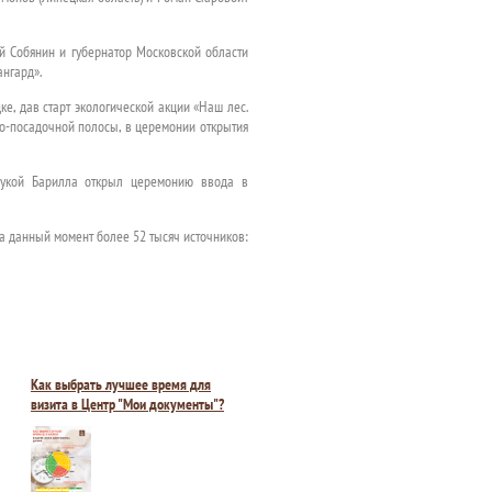
й Собянин и губернатор Московской области
нгард».
е, дав старт экологической акции «Наш лес.
но-посадочной полосы, в церемонии открытия
 Лукой Барилла открыл церемонию ввода в
а данный момент более 52 тысяч источников:
Как выбрать лучшее время для
визита в Центр "Мои документы"?