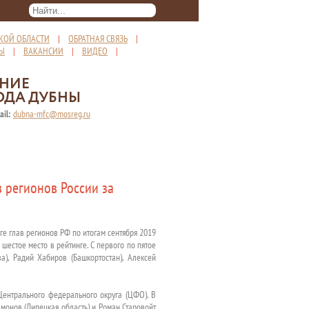
КОЙ ОБЛАСТИ
|
ОБРАТНАЯ СВЯЗЬ
|
ТЫ
|
ВАКАНСИИ
|
ВИДЕО
|
ЕНИЕ
ОДА ДУБНЫ
ail:
dubna-mfc@mosreg.ru
 регионов России за
е глав регионов РФ по итогам сентября 2019
шестое место в рейтинге. С первого по пятое
а), Радий Хабиров (Башкортостан), Алексей
Центрального федерального округа (ЦФО). В
амонов (Липецкая область) и Роман Старовойт