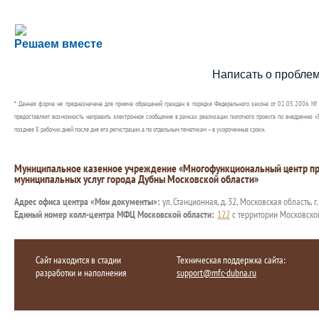
Сложности с получением социальной выплаты или 
Решаем вместе
Сообщите об этом
Написать о пробле
* Данная форма не предназначена для приема обращений граждан в порядке Федерального закона от 02.05.2006 №
предоставляет возможность направить электронное сообщение в рамках реализации пилотного проекта по внедрению «Е
позднее 8 рабочих дней после дня его регистрации, а по отдельным тематикам – в укороченные сроки.
Муниципальное казенное учреждение «Многофункциональный центр пр
муниципальных услуг города Дубны Московской области»
Адрес офиса центра «Мои документы»:
ул. Станционная, д. 32, Московская область, г
Единый номер колл-центра МФЦ Московской области:
122
с территории Московско
Сайт находится в стадии
Техническая поддержка сайта:
разработки и наполнения
support@mfc-dubna.ru