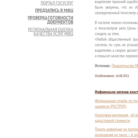
водителям прежний заработ
ПОРТАЛ ГОСУСЛУГ
были уверены, что их об
ПРЕДЗАПИСЬ В МФЦ
своевременный техосмотр а
ПРОВЕРКА ГОТОВНОСТИ
ДОКУМЕНТОВ
В системе можно отслежива
и техосмотров авто. Цены 
РЕГИОНАЛЬНАЯ ОЦЕНКА
КАЧЕСТВА УСЛУГ МФЦ
следить за этим.
«Любой общественный тра
система, по сути, не уста
водителям, а скорее делает
и повысит качество перевоз
Источник:
Правительство М
Опубликовано:
16.08.2021
Информация органов влас
Федеральная служба по тру
занятости (РОСТРУД)
Налоговая инспекция - об 
кадастровой стоимости
Подать заявление на получ
разрешения на такси — в э