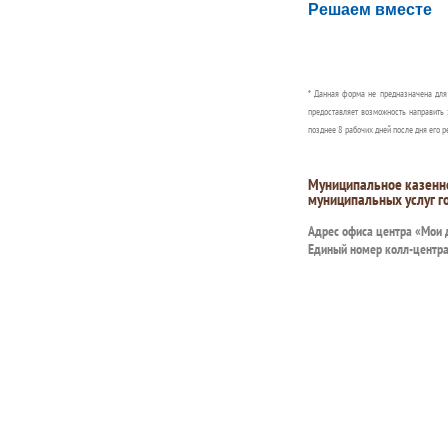
Решаем вместе
Сообщите об этом
* Данная форма не предназначена дл
предоставляет возможность направить 
позднее 8 рабочих дней после дня его р
Муниципальное казенн
муниципальных услуг г
Адрес офиса центра «Мои
Единый номер колл-центр