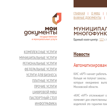
ГЛАВНАЯ
|
О МФЦ
|
ВАЖНЫЕ ДОКУМЕНТЫ
МУНИЦИПАЛ
МНОГОФУНК
Единый колл-центр:
122
с 
КОМПЛЕКСНЫЕ УСЛУГИ
Новости
МУНИЦИПАЛЬНЫЕ УСЛУГИ
РЕГИОНАЛЬНЫЕ УСЛУГИ
Автоматизирован
ФЕДЕРАЛЬНЫЕ УСЛУГИ
КИС «АРТ» начнет работать 
УСЛУГИ ДЛЯ БИЗНЕСА
больше не получат заказы, 
ПЛАТНЫЕ УСЛУГИ
которые ежедневно выпо
ПРОЧИЕ УСЛУГИ
Московской области.
ЦИФРОВОЙ МФЦ
«КИС «АРТ» отслеживает с
ПАСПОРТНЫЙ СТОЛ
поменяет для ответственных
ИНФОГРАФИКА
водителей это гарантия по