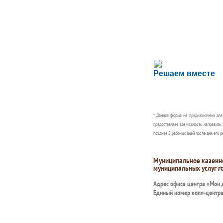
Сложности с пол
Решаем вместе
Сообщите об этом
* Данная форма не предназначена дл
предоставляет возможность направить 
позднее 8 рабочих дней после дня его р
Муниципальное казенн
муниципальных услуг г
Адрес офиса центра «Мои
Единый номер колл-центр