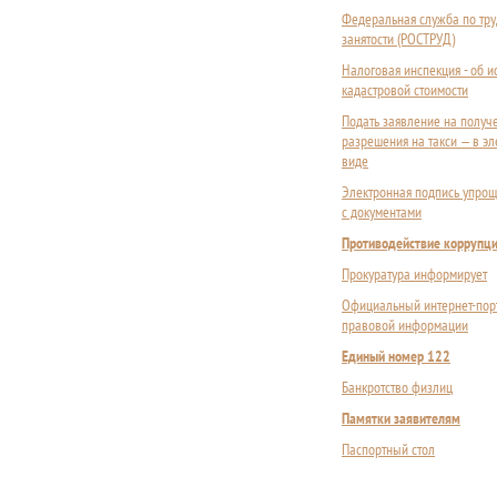
Федеральная служба по тру
занятости (РОСТРУД)
Налоговая инспекция - об 
кадастровой стоимости
Подать заявление на получ
разрешения на такси — в э
виде
Электронная подпись упрощ
с документами
Противодействие коррупц
Прокуратура информирует
Официальный интернет-пор
правовой информации
Единый номер 122
Банкротство физлиц
Памятки заявителям
Паспортный стол