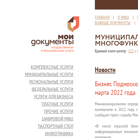
ГЛАВНАЯ
|
О МФЦ
|
ВАЖНЫЕ ДОКУМЕНТЫ
МУНИЦИПАЛ
МНОГОФУНК
Единый колл-центр:
122
с 
КОМПЛЕКСНЫЕ УСЛУГИ
Новости
МУНИЦИПАЛЬНЫЕ УСЛУГИ
РЕГИОНАЛЬНЫЕ УСЛУГИ
Бизнес Подмосков
ФЕДЕРАЛЬНЫЕ УСЛУГИ
марта 2022 года
УСЛУГИ ДЛЯ БИЗНЕСА
ПЛАТНЫЕ УСЛУГИ
Минэкономразвития опреде
каникулами в 2022 году, 
ПРОЧИЕ УСЛУГИ
сообщает пресс-служба Мин
ЦИФРОВОЙ МФЦ
ПАСПОРТНЫЙ СТОЛ
«В число отраслей бизне
информационные технологии
ИНФОГРАФИКА
материале.