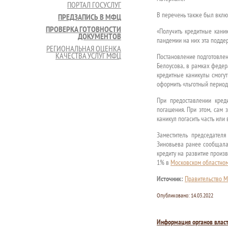
ПОРТАЛ ГОСУСЛУГ
В перечень также был вклю
ПРЕДЗАПИСЬ В МФЦ
ПРОВЕРКА ГОТОВНОСТИ
«Получить кредитные каник
ДОКУМЕНТОВ
пандемии на них эта подде
РЕГИОНАЛЬНАЯ ОЦЕНКА
КАЧЕСТВА УСЛУГ МФЦ
Постановление подготовлен
Белоусова, в рамках федер
кредитные каникулы смогут
оформить «льготный период»
При предоставлении креди
погашения. При этом, сам
каникул погасить часть или 
Заместитель председател
Зиновьева ранее сообщала
кредиту на развитие произ
1% в
Московском областно
Источник:
Правительство М
Опубликовано:
14.03.2022
Информация органов влас