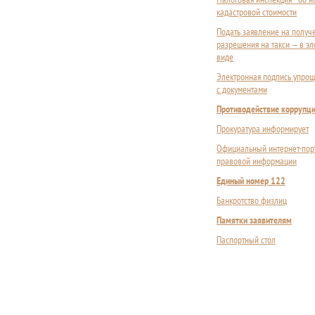
кадастровой стоимости
Подать заявление на получ
разрешения на такси — в э
виде
Электронная подпись упрощ
с документами
Противодействие коррупц
Прокуратура информирует
Официальный интернет-пор
правовой информации
Единый номер 122
Банкротство физлиц
Памятки заявителям
Паспортный стол