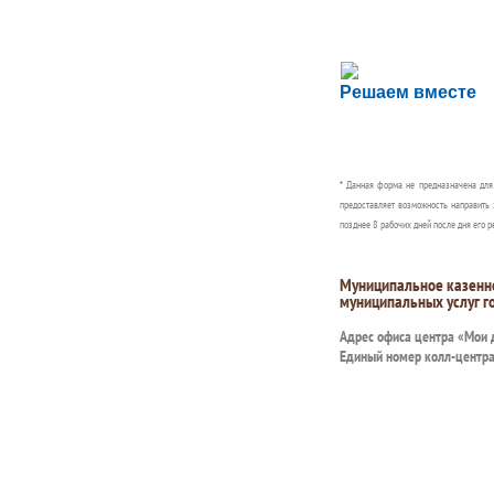
Сложности с пол
Решаем вместе
Сообщите об этом
* Данная форма не предназначена дл
предоставляет возможность направить 
позднее 8 рабочих дней после дня его р
Муниципальное казенн
муниципальных услуг г
Адрес офиса центра «Мои
Единый номер колл-центр