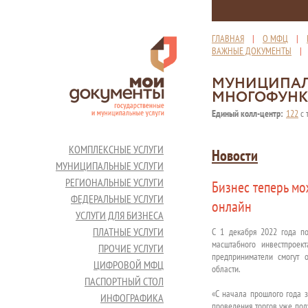
ГЛАВНАЯ
|
О МФЦ
|
ВАЖНЫЕ ДОКУМЕНТЫ
МУНИЦИПАЛ
МНОГОФУНК
Единый колл-центр:
122
с 
КОМПЛЕКСНЫЕ УСЛУГИ
Новости
МУНИЦИПАЛЬНЫЕ УСЛУГИ
РЕГИОНАЛЬНЫЕ УСЛУГИ
Бизнес теперь мо
ФЕДЕРАЛЬНЫЕ УСЛУГИ
онлайн
УСЛУГИ ДЛЯ БИЗНЕСА
ПЛАТНЫЕ УСЛУГИ
С 1 декабря 2022 года по
масштабного инвестпроек
ПРОЧИЕ УСЛУГИ
предприниматели смогут 
ЦИФРОВОЙ МФЦ
области.
ПАСПОРТНЫЙ СТОЛ
«С начала прошлого года з
ИНФОГРАФИКА
проведения торгов уже пол