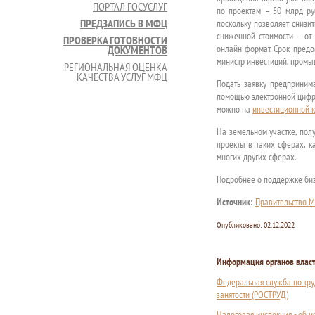
ПОРТАЛ ГОСУСЛУГ
по проектам – 50 млрд руб
ПРЕДЗАПИСЬ В МФЦ
поскольку позволяет снизи
сниженной стоимости – от 
ПРОВЕРКА ГОТОВНОСТИ
онлайн-формат. Срок предо
ДОКУМЕНТОВ
министр инвестиций, промы
РЕГИОНАЛЬНАЯ ОЦЕНКА
КАЧЕСТВА УСЛУГ МФЦ
Подать заявку предприним
помощью электронной цифро
можно на
инвестиционной к
На земельном участке, пол
проекты в таких сферах, к
многих других сферах.
Подробнее о поддержке биз
Источник:
Правительство М
Опубликовано:
02.12.2022
Информация органов влас
Федеральная служба по тру
занятости (РОСТРУД)
Налоговая инспекция - об 