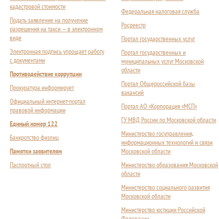
кадастровой стоимости
Федеральная налоговая служба
Подать заявление на получение
Росреестр
разрешения на такси — в электронном
виде
Портал государственных услуг
Электронная подпись упрощает работу
Портал государственных и
с документами
муниципальных услуг Московской
области
Противодействие коррупции
Портал Общероссийской базы
Прокуратура информирует
вакансий
Официальный интернет-портал
Портал АО «Корпорация «МСП»
правовой информации
ГУ МВД России по Московской области
Единый номер 122
Министерство госуправления,
Банкротство физлиц
информационных технологий и связи
Памятки заявителям
Московской области
Паспортный стол
Министерство образования Московской
области
Министерство социального развития
Московской области
Министерство юстиции Российской
Федерации