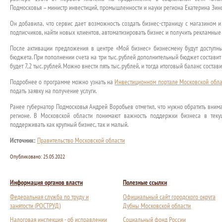
Подмосковья – министр инвестиций, промышленности и науки региона Екатерина Зин
Он добавила, что сервис дает возможность создать бизнес-страницу с магазином 
подписчиков, найти новых клиентов, автоматизировать бизнес и получить рекламные
После активации предложения в центре «Мой бизнес» бизнесмену будут доступн
бюджета. При пополнении счета на три тыс. рублей дополнительный бюджет составит 4
будет 7,2 тыс. рублей. Можно внести пять тыс. рублей, и тогда итоговый баланс составит
Подробнее о программе можно узнать на
Инвестиционном портале Московской обла
подать заявку на получение услуги.
Ранее губернатор Подмосковья Андрей Воробьев отметил, что нужно обратить вним
регионе. В Московской области понимают важность поддержки бизнеса в теку
поддерживать как крупный бизнес, так и малый.
Источник:
Правительство Московской области
Опубликовано:
25.05.2022
Информация органов власти
Полезные ссылки
Федеральная служба по труду и
Официальный сайт городского округа
занятости (РОСТРУД)
Дубны Московской области
Налоговая инспекция - об исправлении
Социальный фонд России