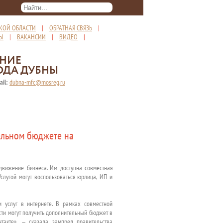
КОЙ ОБЛАСТИ
|
ОБРАТНАЯ СВЯЗЬ
|
ТЫ
|
ВАКАНСИИ
|
ВИДЕО
|
ЕНИЕ
ОДА ДУБНЫ
ail:
dubna-mfc@mosreg.ru
ельном бюджете на
движение бизнеса. Им доступна совместная
слугой могут воспользоваться юрлица, ИП и
 услуг в интернете. В рамках совместной
ти могут получить дополнительный бюджет в
акте», — сказала зампред правительства