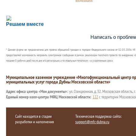
Сложности с получением социальной выплаты или 
Решаем вместе
Сообщите об этом
Написать о пробле
* Данная форма не предназначена для приема обращений граждан в порядке Федерального закона от 02.05.2006 №
предоставляет возможность направить электронное сообщение в рамках реализации пилотного проекта по внедрению «Е
позднее 8 рабочих дней после дня его регистрации, а по отдельным тематикам – в укороченные сроки.
Муниципальное казенное учреждение «Многофункциональный центр пр
муниципальных услуг города Дубны Московской области»
Адрес офиса центра «Мои документы»:
ул. Станционная, д. 32, Московская область, г
Единый номер колл-центра МФЦ Московской области:
122
с территории Московско
Сайт находится в стадии
Техническая поддержка сайта:
разработки и наполнения
support@mfc-dubna.ru