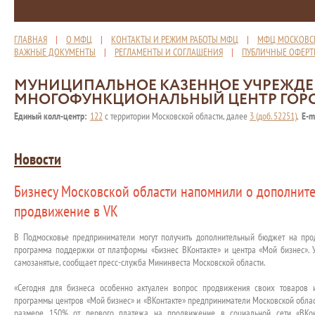
ГЛАВНАЯ
|
О МФЦ
|
КОНТАКТЫ И РЕЖИМ РАБОТЫ МФЦ
|
МФЦ МОСКОВС
ВАЖНЫЕ ДОКУМЕНТЫ
|
РЕГЛАМЕНТЫ И СОГЛАШЕНИЯ
|
ПУБЛИЧНЫЕ ОФЕР
МУНИЦИПАЛЬНОЕ КАЗЕННОЕ УЧРЕЖД
МНОГОФУНКЦИОНАЛЬНЫЙ ЦЕНТР ГОР
Единый колл-центр:
122
с территории Московской области, далее
3 (доб. 52251)
,
E-m
Новости
Бизнесу Московской области напомнили о дополнит
продвижение в VK
В Подмосковье предприниматели могут получить дополнительный бюджет на про
программа поддержки от платформы «Бизнес ВКонтакте» и центра «Мой бизнес». У
самозанятые, сообщает пресс-служба Мининвеста Московской области.
«Сегодня для бизнеса особенно актуален вопрос продвижения своих товаров и
программы центров «Мой бизнес» и «ВКонтакте» предприниматели Московской облас
размере 150% от первого платежа на продвижение в социальной сети «ВКонт