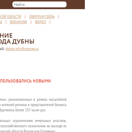
КОЙ ОБЛАСТИ
|
ОБРАТНАЯ СВЯЗЬ
|
ТЫ
|
ВАКАНСИИ
|
ВИДЕО
|
ЕНИЕ
ОДА ДУБНЫ
ail:
dubna-mfc@mosreg.ru
спользовались новыми
ализ», реализованные в рамках масштабной
я жителей региона и представителей бизнеса
братились более 155 тысяч раз.
ельных ограничениях земельных участков,
скохозяйственного назначения, не выходя из
ковской области Владислав Гордиенко.