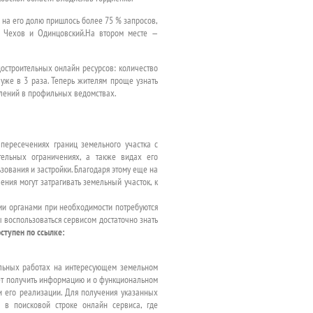
, на его долю пришлось более 75 % запросов,
й, Чехов и Одинцовский.На втором месте —
достроительных онлайн ресурсов: количество
же в 3 раза. Теперь жителям проще узнать
лений в профильных ведомствах.
пересечениях границ земельного участка с
тельных ограничениях, а также видах его
ования и застройки. Благодаря этому еще на
ения могут затрагивать земельный участок, к
ыми органами при необходимости потребуются
ы воспользоваться сервисом достаточно знать
ступен по ссылке:
льных работах на интересующем земельном
жет получить информацию и о функциональном
и его реализации. Для получения указанных
 в поисковой строке онлайн сервиса, где