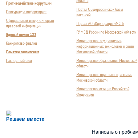
области
Противодействие коррупции
Портал Общероссийской базы
Прокуратура информирует
вакансий
Официальный интернет-портал
Портал АО «Корпорация «МСП»
правовой информации
ГУ МВД России по Московской области
Единый номер 122
Министерство госуправления,
Банкротство физлиц
информационных технологий и связи
Памятки заявителям
Московской области
Паспортный стол
Министерство образования Московской
области
Министерство социального развития
Московской области
Министерство юстиции Российской
Федерации
Сложности с получением социальной выплаты или 
Решаем вместе
Сообщите об этом
Написать о пробле