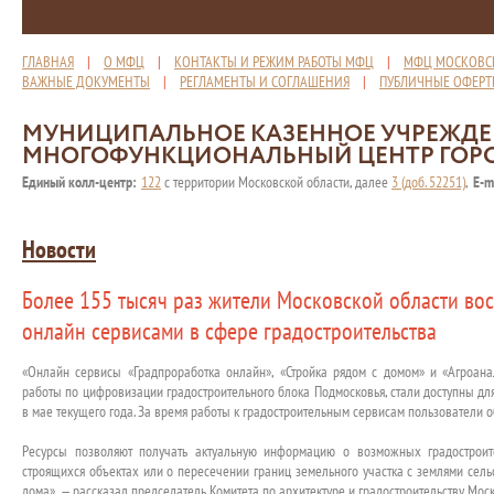
ГЛАВНАЯ
|
О МФЦ
|
КОНТАКТЫ И РЕЖИМ РАБОТЫ МФЦ
|
МФЦ МОСКОВС
ВАЖНЫЕ ДОКУМЕНТЫ
|
РЕГЛАМЕНТЫ И СОГЛАШЕНИЯ
|
ПУБЛИЧНЫЕ ОФЕР
МУНИЦИПАЛЬНОЕ КАЗЕННОЕ УЧРЕЖД
МНОГОФУНКЦИОНАЛЬНЫЙ ЦЕНТР ГОР
Единый колл-центр:
122
с территории Московской области, далее
3 (доб. 52251)
,
E-m
Новости
Более 155 тысяч раз жители Московской области во
онлайн сервисами в сфере градостроительства
«Онлайн сервисы «Градпроработка онлайн», «Стройка рядом с домом» и «Агроан
работы по цифровизации градостроительного блока Подмосковья, стали доступны дл
в мае текущего года. За время работы к градостроительным сервисам пользователи о
Ресурсы позволяют получать актуальную информацию о возможных градостроит
строящихся объектах или о пересечении границ земельного участка с землями сель
дома», — рассказал председатель Комитета по архитектуре и градостроительству Мос