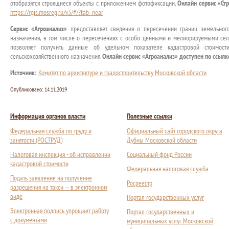
отобразятся строящиеся объекты с приложением фотофиксации.
Онлайн сервис «Ст
https://rgis.mosreg.ru/v3/#/?tab=near
Сервис «Агроанализ»
предоставляет сведения о пересечении границ земельного
назначения, в том числе о пересечениях с особо ценными и мелиорируемыми сел
позволяет получить данные об удельном показателе кадастровой стоимост
сельскохозяйственного назначения.
Онлайн сервис «Агроанализ» доступен по ссылк
Источник:
Комитет по архитектуре и градостроительству Московской области
Опубликовано:
14.11.2019
Информация органов власти
Полезные ссылки
Федеральная служба по труду и
Официальный сайт городского округа
занятости (РОСТРУД)
Дубны Московской области
Налоговая инспекция - об исправлении
Социальный фонд России
кадастровой стоимости
Федеральная налоговая служба
Подать заявление на получение
Росреестр
разрешения на такси — в электронном
виде
Портал государственных услуг
Электронная подпись упрощает работу
Портал государственных и
с документами
муниципальных услуг Московской