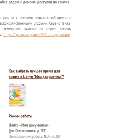
ройка рядом с домом» доступен по ссылке:
 участка с землями сельскохозяйственного
ьскохозяйственными угодьями. Сервис также
и земельного участка по группе земель
е:
https://rgis.mosreg.ru/v3/#/?tab=agriculture
Как выбрать лучшее время для
визита в Центр "Мои документы"?
Режим работы
Центр «Мои документы»
(ул. Станционная, д. 32)
Понедельник-суббота: 8.00-20.00