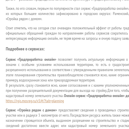
Также, по его словам, первым по популярности стал сервис «Градпроработка онлайн»
из которых большее количество зафиксировано в городских округах: Раменски
«Стройка рядом с домом».
Стоит отметить, что на сегодня стал очевиден положительный эффект от работы гра
официальных обращений граждан по направлениям работы сервисов сократилось у
интересующую информацию онлайн, не теряя время на запросы и очную подачу заяв
Подробнее о сервисах:
Сервис «Градпроработка онлайн»
позволяет получить актуальную информацию о 
зонами с особыми условиями использования территории, то есть о градострои
разрешенного использования в соответствии с утвержденными правилами землепольз
этапе планирования строительства правообладателю становится ясно, какие огранич
примеру, водоохранная зона или приаэродромная территория.
В результате, сразу становится ясно, какие согласования и с какими уполномоченн
при получении разрешительной документации для выхода на стройку. Для того, чтоб
кадастровый номер земельного участка.
Онлайн сервис «Градпроработка онлайн» до
https://rgis.mosreg.ru/v3/#/?tab=planning
Сервис «Стройка рядом с домом»
предоставляет сведения о проводимых строите
участке или в радиусе 3 километров от него. Посредством ресурса житель также мо
назначении строящегося объекта, выданном разрешении на строительство и стади
сведений достаточно ввести адрес или кадастровый номер земельного участка