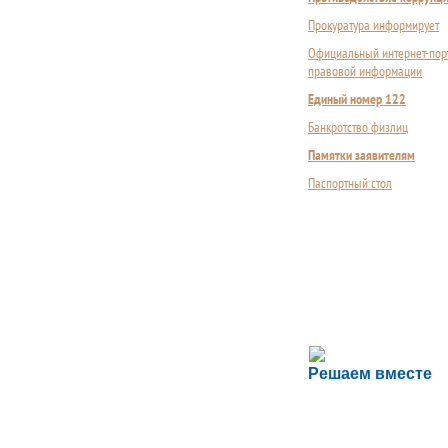
Прокуратура информирует
Официальный интернет-пор
правовой информации
Единый номер 122
Банкротство физлиц
Памятки заявителям
Паспортный стол
Сложности с пол
Решаем вместе
Сообщите об этом