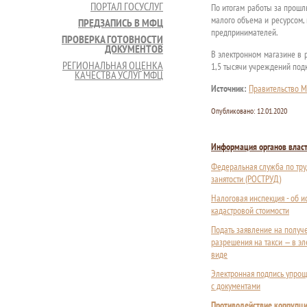
ПОРТАЛ ГОСУСЛУГ
По итогам работы за прошл
малого объема и ресурсом,
ПРЕДЗАПИСЬ В МФЦ
предпринимателей.
ПРОВЕРКА ГОТОВНОСТИ
ДОКУМЕНТОВ
В электронном магазине в 
РЕГИОНАЛЬНАЯ ОЦЕНКА
1,5 тысячи учреждений подк
КАЧЕСТВА УСЛУГ МФЦ
Источник:
Правительство М
Опубликовано:
12.01.2020
Информация органов влас
Федеральная служба по тру
занятости (РОСТРУД)
Налоговая инспекция - об 
кадастровой стоимости
Подать заявление на получ
разрешения на такси — в э
виде
Электронная подпись упрощ
с документами
Противодействие коррупц