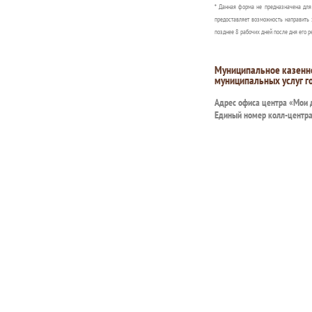
* Данная форма не предназначена дл
предоставляет возможность направить 
позднее 8 рабочих дней после дня его р
Муниципальное казенн
муниципальных услуг г
Адрес офиса центра «Мои
Единый номер колл-центр