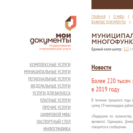
ГЛАВНАЯ
|
О МФЦ
|
ВАЖНЫЕ ДОКУМЕНТЫ
МУНИЦИПАЛ
МНОГОФУНК
Единый колл-центр:
122
с 
КОМПЛЕКСНЫЕ УСЛУГИ
Новости
МУНИЦИПАЛЬНЫЕ УСЛУГИ
РЕГИОНАЛЬНЫЕ УСЛУГИ
Более 220 тысяч
ФЕДЕРАЛЬНЫЕ УСЛУГИ
в 2019 году
УСЛУГИ ДЛЯ БИЗНЕСА
ПЛАТНЫЕ УСЛУГИ
В течение прошлого года 
сумму 19 миллиардов рубле
ПРОЧИЕ УСЛУГИ
ЦИФРОВОЙ МФЦ
«Лидерами по количеству
ПАСПОРТНЫЙ СТОЛ
являются: Одинцово, Дмит
говорится в сообщении.
ИНФОГРАФИКА