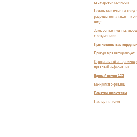
кадастровой стоимости
Подать заявление на получ
разрешения на такси — в э
виде
Электронная подпись упрощ
с документами
Противодействие коррупц
Прокуратура информирует
Официальный интернет-пор
правовой информации
Единый номер 122
Банкротство физлиц
Памятки заявителям
Паспортный стол