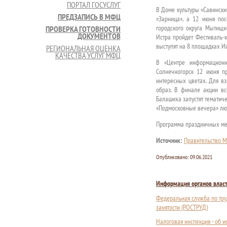
ПОРТАЛ ГОСУСЛУГ
В Доме культуры «Савински
ПРЕДЗАПИСЬ В МФЦ
«Зарница», а 12 июня пос
городского округа Мытищи
ПРОВЕРКА ГОТОВНОСТИ
ДОКУМЕНТОВ
Истра пройдет Фестиваль-к
выступят на 8 площадках И
РЕГИОНАЛЬНАЯ ОЦЕНКА
КАЧЕСТВА УСЛУГ МФЦ
В «Центре информационно
Солнечногорск 12 июня пр
интересных цветах. Для в
образ. В финале акции в
Балашиха запустят тематич
«Подмосковные вечера» люб
Программа праздничных мер
Источник:
Правительство М
Опубликовано:
09.06.2021
Информация органов влас
Федеральная служба по тру
занятости (РОСТРУД)
Налоговая инспекция - об 