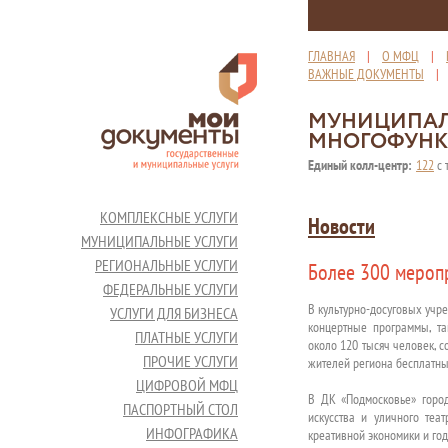
ГЛАВНАЯ
|
О МФЦ
|
ВАЖНЫЕ ДОКУМЕНТЫ
МУНИЦИПАЛ
МНОГОФУНК
Единый колл-центр:
122
с 
КОМПЛЕКСНЫЕ УСЛУГИ
Новости
МУНИЦИПАЛЬНЫЕ УСЛУГИ
РЕГИОНАЛЬНЫЕ УСЛУГИ
Более 300 мероп
ФЕДЕРАЛЬНЫЕ УСЛУГИ
В культурно-досуговых учр
УСЛУГИ ДЛЯ БИЗНЕСА
концертные программы, та
ПЛАТНЫЕ УСЛУГИ
около 120 тысяч человек, 
ПРОЧИЕ УСЛУГИ
жителей региона бесплатны
ЦИФРОВОЙ МФЦ
В ДК «Подмосковье» город
ПАСПОРТНЫЙ СТОЛ
искусства и уличного теа
ИНФОГРАФИКА
креативной экономики и год