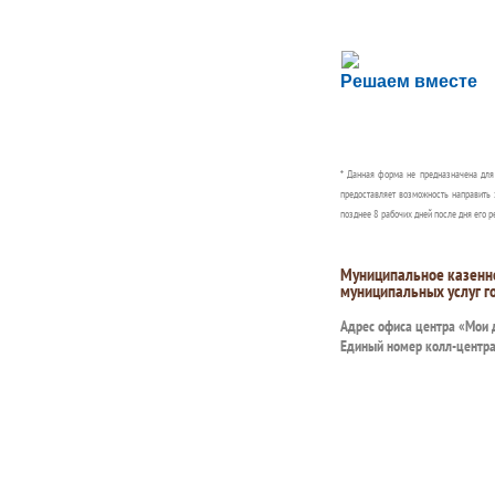
Сложности с пол
Решаем вместе
Сообщите об этом
* Данная форма не предназначена дл
предоставляет возможность направить 
позднее 8 рабочих дней после дня его р
Муниципальное казенн
муниципальных услуг г
Адрес офиса центра «Мои
Единый номер колл-центр