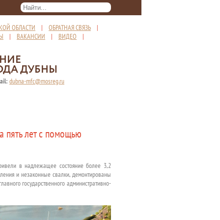
КОЙ ОБЛАСТИ
|
ОБРАТНАЯ СВЯЗЬ
|
ТЫ
|
ВАКАНСИИ
|
ВИДЕО
|
ЕНИЕ
ОДА ДУБНЫ
ail:
dubna-mfc@mosreg.ru
а пять лет с помощью
привели в надлежащее состояние более 3,2
опления и незаконные свалки, демонтированы
главного государственного административно-