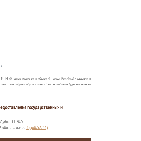
пособия?
ме
 59-ФЗ «О порядке рассмотрения обращений граждан Российской Федерации» и
диного окна цифровой обратной связи». Ответ на сообщение будет направлен не
едоставления государственных и
. Дубна, 141980
й области, далее
3 (доб. 52251)