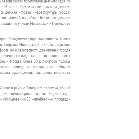
 безопасности посетителей детского сада №
овий могли обрушиться не только на детские
ь детская игровая инфраструктура города:
сов качелей на гибкие, бесхозные детские
лощадки по улицам Московской и Понтекорво
оров Госадмтехнадзора закрепилась такими
го, Тверской, Молодежной и Хлебозаводского
форта, но и безопасности для жителей города
ем приведены в надлежащее состояние полосы
бна – Москва. Более 30 километров полосы
шоссе, приведены в порядок, а аварийные и
казала руководитель надзорного ведомства
ой зоне в районе Северного переулка, общий
 две компьютерные свалки. Предупреждая
али оборудованию 20 контейнерных площадок