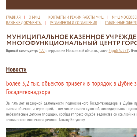
ГЛАВНАЯ
|
О МФЦ
|
КОНТАКТЫ И РЕЖИМ РАБОТЫ МФЦ
|
МФЦ МОСКОВС
ВАЖНЫЕ ДОКУМЕНТЫ
|
РЕГЛАМЕНТЫ И СОГЛАШЕНИЯ
|
ПУБЛИЧНЫЕ ОФЕР
МУНИЦИПАЛЬНОЕ КАЗЕННОЕ УЧРЕЖД
МНОГОФУНКЦИОНАЛЬНЫЙ ЦЕНТР ГОР
Единый колл-центр:
122
с территории Московской области, далее
3 (доб. 52251)
,
E-m
Новости
Более 3,2 тыс. объектов привели в порядок в Дубне з
Госадмтехнадзора
За пять лет надзорной деятельности подмосковного Госадмтехнадзора в Дубне 
тысячи объектов и территорий, в том числе спилен сухостой, ликвидированы подт
небезопасные детские площадки, сообщает пресс-служба ведомства со ссылкой на 
технического инспектора региона Татьяну Витушеву.