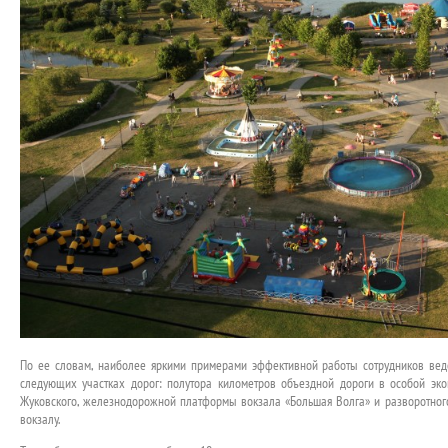
По ее словам, наиболее яркими примерами эффективной работы сотрудников ве
следующих участках дорог: полутора километров объездной дороги в особой эко
Жуковского, железнодорожной платформы вокзала «Большая Волга» и разворотног
вокзалу.