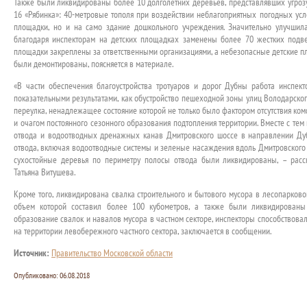
Также были ликвидированы более 10 долголетних деревьев, представлявших угрозу
16 «Рябинка»: 40-метровые тополя при воздействии неблагоприятных погодных усл
площадки, но и на само здание дошкольного учреждения. Значительно улучшилас
благодаря инспекторам на детских площадках заменены более 70 жестких подве
площадки закреплены за ответственными организациями, а небезопасные детские п
были демонтированы, поясняется в материале.
«В части обеспечения благоустройства тротуаров и дорог Дубны работа инспект
показательными результатами, как обустройство пешеходной зоны улиц Володарско
переулка, ненадлежащее состояние которой не только было фактором отсутствия ком
и очагом постоянного сезонного образования подтопления территории. Вместе с т
отвода и водоотводных дренажных канав Дмитровского шоссе в направлении Ду
отвода, включая водоотводные системы и зеленые насаждения вдоль Дмитровского 
сухостойные деревья по периметру полосы отвода были ликвидированы, – расс
Татьяна Витушева.
Кроме того, ликвидирована свалка строительного и бытового мусора в лесопарков
объем которой составил более 100 кубометров, а также были ликвидированы
образование свалок и навалов мусора в частном секторе, инспекторы способствов
на территории левобережного частного сектора, заключается в сообщении.
Источник:
Правительство Московской области
Опубликовано:
06.08.2018