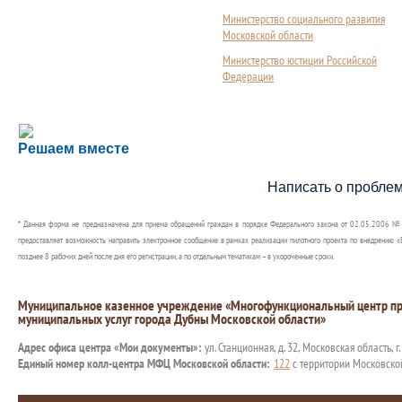
Министерство социального развития
Московской области
Министерство юстиции Российской
Федерации
Сложности с получением социальной выплаты или 
Решаем вместе
Сообщите об этом
Написать о пробле
* Данная форма не предназначена для приема обращений граждан в порядке Федерального закона от 02.05.2006 №
предоставляет возможность направить электронное сообщение в рамках реализации пилотного проекта по внедрению «Е
позднее 8 рабочих дней после дня его регистрации, а по отдельным тематикам – в укороченные сроки.
Муниципальное казенное учреждение «Многофункциональный центр пр
муниципальных услуг города Дубны Московской области»
Адрес офиса центра «Мои документы»:
ул. Станционная, д. 32, Московская область, г
Единый номер колл-центра МФЦ Московской области:
122
с территории Московско