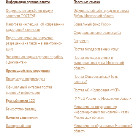
Информация органов власти
Полезные ссылки
Федеральная служба по труду и
Официальный сайт городского округа
занятости (РОСТРУД)
Дубны Московской области
Налоговая инспекция - об исправлении
Социальный фонд России
кадастровой стоимости
Федеральная налоговая служба
Подать заявление на получение
Росреестр
разрешения на такси — в электронном
виде
Портал государственных услуг
Электронная подпись упрощает работу
Портал государственных и
с документами
муниципальных услуг Московской
области
Противодействие коррупции
Портал Общероссийской базы
Прокуратура информирует
вакансий
Официальный интернет-портал
Портал АО «Корпорация «МСП»
правовой информации
ГУ МВД России по Московской области
Единый номер 122
Министерство госуправления,
Банкротство физлиц
информационных технологий и связи
Памятки заявителям
Московской области
Паспортный стол
Министерство образования Московской
области