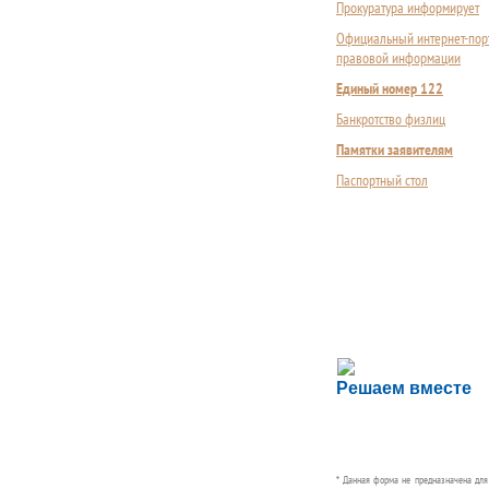
Прокуратура информирует
Официальный интернет-пор
правовой информации
Единый номер 122
Банкротство физлиц
Памятки заявителям
Паспортный стол
Сложности с пол
Решаем вместе
Сообщите об этом
* Данная форма не предназначена дл