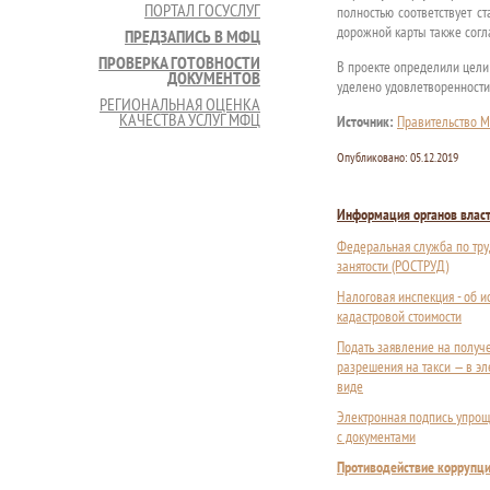
ПОРТАЛ ГОСУСЛУГ
полностью соответствует с
дорожной карты также согл
ПРЕДЗАПИСЬ В МФЦ
ПРОВЕРКА ГОТОВНОСТИ
В проекте определили цели 
ДОКУМЕНТОВ
уделено удовлетворенности
РЕГИОНАЛЬНАЯ ОЦЕНКА
КАЧЕСТВА УСЛУГ МФЦ
Источник:
Правительство М
Опубликовано:
05.12.2019
Информация органов влас
Федеральная служба по тру
занятости (РОСТРУД)
Налоговая инспекция - об 
кадастровой стоимости
Подать заявление на получ
разрешения на такси — в э
виде
Электронная подпись упрощ
с документами
Противодействие коррупц