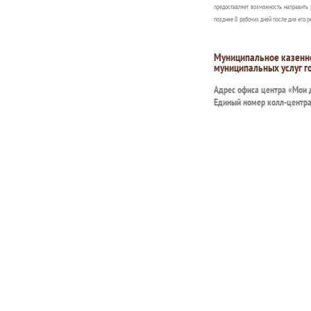
предоставляет возможность направить 
позднее 8 рабочих дней после дня его р
Муниципальное казенн
муниципальных услуг г
Адрес офиса центра «Мои
Единый номер колл-центр