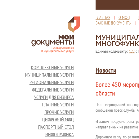
ГЛАВНАЯ
|
О МФЦ
|
ВАЖНЫЕ ДОКУМЕНТЫ
МУНИЦИПАЛ
МНОГОФУНК
Единый колл-центр:
122
с 
КОМПЛЕКСНЫЕ УСЛУГИ
Новости
МУНИЦИПАЛЬНЫЕ УСЛУГИ
РЕГИОНАЛЬНЫЕ УСЛУГИ
Более 450 мероп
ФЕДЕРАЛЬНЫЕ УСЛУГИ
области
УСЛУГИ ДЛЯ БИЗНЕСА
ПЛАТНЫЕ УСЛУГИ
План мероприятий по соде
сообщении пресс-службы Ко
ПРОЧИЕ УСЛУГИ
ЦИФРОВОЙ МФЦ
«Планом предусмотрена р
ПАСПОРТНЫЙ СТОЛ
направленных на развитие 
ИНФОГРАФИКА
Дорожную карту по развит