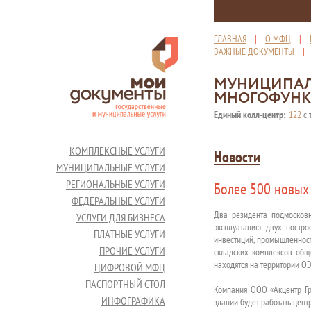
ГЛАВНАЯ
|
О МФЦ
|
ВАЖНЫЕ ДОКУМЕНТЫ
МУНИЦИПАЛ
МНОГОФУНК
Единый колл-центр:
122
с 
КОМПЛЕКСНЫЕ УСЛУГИ
Новости
МУНИЦИПАЛЬНЫЕ УСЛУГИ
РЕГИОНАЛЬНЫЕ УСЛУГИ
Более 500 новых 
ФЕДЕРАЛЬНЫЕ УСЛУГИ
Два резидента подмосков
УСЛУГИ ДЛЯ БИЗНЕСА
эксплуатацию двух постро
ПЛАТНЫЕ УСЛУГИ
инвестиций, промышленност
ПРОЧИЕ УСЛУГИ
складских комплексов общ
находятся на территории ОЭ
ЦИФРОВОЙ МФЦ
ПАСПОРТНЫЙ СТОЛ
Компания ООО «Акцентр Гр
ИНФОГРАФИКА
здании будет работать цент