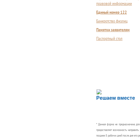
правовой информации
Единый номер 122
Банкротство физлиц
Памятки заявителям
Паспортный стол
Сложности с пол
Решаем вместе
Сообщите об этом
* Данная форма не предназначена дл
предоставляет возможность направить 
позднее 8 рабочих дней после дня его р