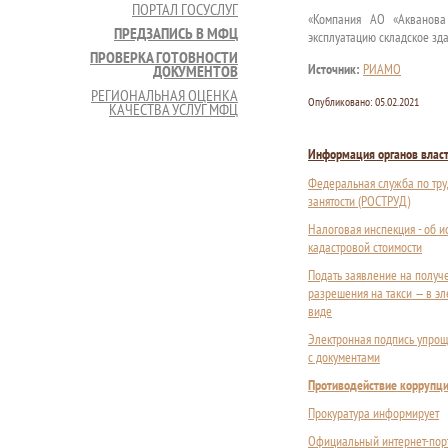
ПОРТАЛ ГОСУСЛУГ
«Компания АО «Акванова
ПРЕДЗАПИСЬ В МФЦ
эксплуатацию складское зд
ПРОВЕРКА ГОТОВНОСТИ
Источник:
РИАМО
ДОКУМЕНТОВ
РЕГИОНАЛЬНАЯ ОЦЕНКА
Опубликовано:
05.02.2021
КАЧЕСТВА УСЛУГ МФЦ
Информация органов влас
Федеральная служба по тру
занятости (РОСТРУД)
Налоговая инспекция - об 
кадастровой стоимости
Подать заявление на получ
разрешения на такси — в э
виде
Электронная подпись упрощ
с документами
Противодействие коррупц
Прокуратура информирует
Официальный интернет-пор