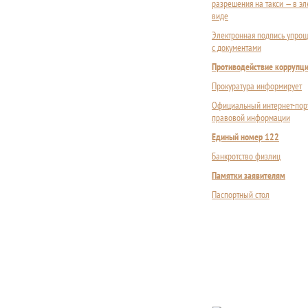
разрешения на такси — в э
виде
Электронная подпись упрощ
с документами
Противодействие коррупц
Прокуратура информирует
Официальный интернет-пор
правовой информации
Единый номер 122
Банкротство физлиц
Памятки заявителям
Паспортный стол