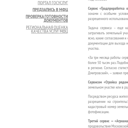
ПОРТАЛ ГОСУСЛУГ
Сервис «Градпроработка 
ПРЕДЗАПИСЬ В МФЦ
зонами с особыми услови
ПРОВЕРКА ГОТОВНОСТИ
разрешенного использовани
ДОКУМЕНТОВ
РЕГИОНАЛЬНАЯ ОЦЕНКА
Задача сервиса – еще на
КАЧЕСТВА УСЛУГ МФЦ
затрагивать земельный уча
ясно, какие согласования 
документации для выхода на
участка.
«За три месяца работы сер
более 50 тысяч раз. Подоб
в регионе. Согласно стати
Дмитровский», — заявил пр
Сервисом «Стройка рядо
земельном участке или в ра
Посредством ресурса жител
разрешении на строительс
кадастровый номер земельн
фотофиксации.
Третий сервис — «Агроан
продовольствия Московской