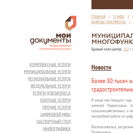
ГЛАВНАЯ
|
О МФЦ
|
ВАЖНЫЕ ДОКУМЕНТЫ
МУНИЦИПАЛ
МНОГОФУНК
Единый колл-центр:
122
с 
КОМПЛЕКСНЫЕ УСЛУГИ
Новости
МУНИЦИПАЛЬНЫЕ УСЛУГИ
РЕГИОНАЛЬНЫЕ УСЛУГИ
Более 80 тысяч 
ФЕДЕРАЛЬНЫЕ УСЛУГИ
градостроительн
УСЛУГИ ДЛЯ БИЗНЕСА
ПЛАТНЫЕ УСЛУГИ
В конце мая текущего года
жителей Подмосковья, 
ПРОЧИЕ УСЛУГИ
сельскохозяйственных, а т
ЦИФРОВОЙ МФЦ
масштабной работы по цифр
ПАСПОРТНЫЙ СТОЛ
Воспользоваться ресурсам
ИНФОГРАФИКА
Подмосковья.