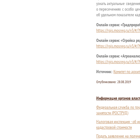
узнать актуальные сведения
о пересечениях с особо це
об удельном показателе кад
Онлайн сервис «Градпрораб
https://rgis.mosreg.ru/v3/#/
Онлайн сервис «Стройка р
https://rgis.mosreg.ru/v3/#/
Онлайн сервис «Агроанализ
https://rgis.mosreg.ru/v3/#/
Источник:
Комитет по архит
Опубликовано:
28.08.2019
Информация органов влас
Федеральная служба по тру
занятости (РОСТРУД)
Налоговая инспекция - об 
кадастровой стоимости
Подать заявление на получ