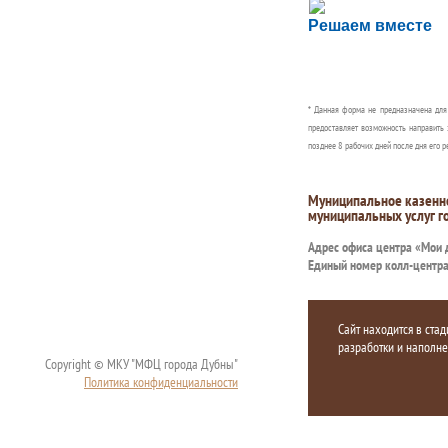
Сложности с пол
Решаем вместе
Сообщите об этом
* Данная форма не предназначена дл
предоставляет возможность направить 
позднее 8 рабочих дней после дня его р
Муниципальное казенн
муниципальных услуг г
Адрес офиса центра «Мои
Единый номер колл-центр
Сайт находится в стад
разработки и наполн
Copyright © МКУ "МФЦ города Дубны"
Политика конфиденциальности