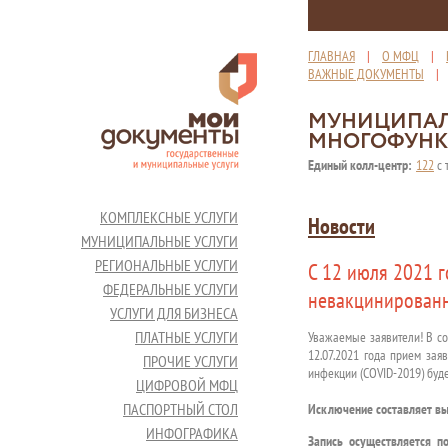
ГЛАВНАЯ
|
О МФЦ
|
ВАЖНЫЕ ДОКУМЕНТЫ
МУНИЦИПАЛ
МНОГОФУНК
Единый колл-центр:
122
с 
КОМПЛЕКСНЫЕ УСЛУГИ
Новости
МУНИЦИПАЛЬНЫЕ УСЛУГИ
РЕГИОНАЛЬНЫЕ УСЛУГИ
C 12 июля 2021 
ФЕДЕРАЛЬНЫЕ УСЛУГИ
невакцинированн
УСЛУГИ ДЛЯ БИЗНЕСА
ПЛАТНЫЕ УСЛУГИ
Уважаемые заявители! В со
12.07.2021 года прием за
ПРОЧИЕ УСЛУГИ
инфекции (COVID-2019) буде
ЦИФРОВОЙ МФЦ
ПАСПОРТНЫЙ СТОЛ
Исключение составляет вы
ИНФОГРАФИКА
Запись осуществляется 