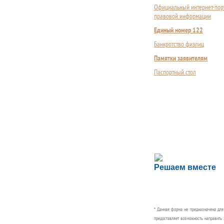
Официальный интернет-пор
правовой информации
Единый номер 122
Банкротство физлиц
Памятки заявителям
Паспортный стол
Сложности с пол
Решаем вместе
Сообщите об этом
* Данная форма не предназначена дл
предоставляет возможность направить 