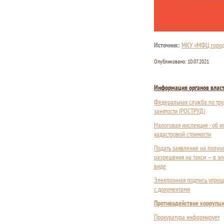
Источник:
МКУ «МФЦ горо
Опубликовано:
10.07.2021
Информация органов влас
Федеральная служба по тру
занятости (РОСТРУД)
Налоговая инспекция - об 
кадастровой стоимости
Подать заявление на получ
разрешения на такси — в э
виде
Электронная подпись упрощ
с документами
Противодействие коррупц
Прокуратура информирует