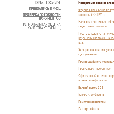
ПОРТАЛ ГОСУСЛУГ
Информация органов влас
ПРЕДЗАПИСЬ В МФЦ
Федеральная служба по тру
ПРОВЕРКА ГОТОВНОСТИ
занятости (РОСТРУД)
ДОКУМЕНТОВ
Налоговая инспекция - об 
РЕГИОНАЛЬНАЯ ОЦЕНКА
кадастровой стоимости
КАЧЕСТВА УСЛУГ МФЦ
Подать заявление на получ
разрешения на такси — в э
виде
Электронная подпись упрощ
с документами
Противодействие коррупц
Прокуратура информирует
Официальный интернет-пор
правовой информации
Единый номер 122
Банкротство физлиц
Памятки заявителям
Паспортный стол