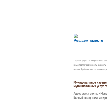
Сложности с пол
Решаем вместе
Сообщите об этом
* Данная форма не предназначена дл
предоставляет возможность направить 
позднее 8 рабочих дней после дня его р
Муниципальное казенн
муниципальных услуг г
Адрес офиса центра «Мои
Единый номер колл-центр