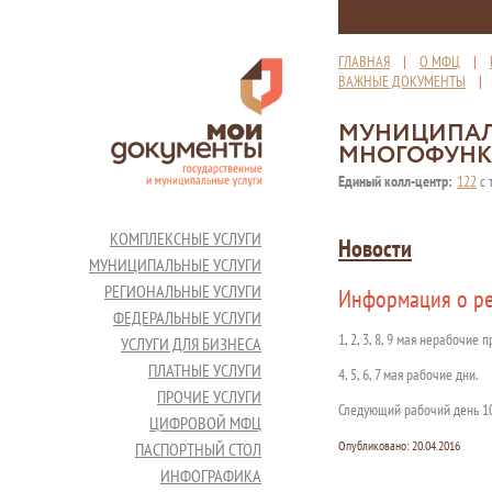
ГЛАВНАЯ
|
О МФЦ
|
ВАЖНЫЕ ДОКУМЕНТЫ
МУНИЦИПАЛ
МНОГОФУНК
Единый колл-центр:
122
с 
КОМПЛЕКСНЫЕ УСЛУГИ
Новости
МУНИЦИПАЛЬНЫЕ УСЛУГИ
РЕГИОНАЛЬНЫЕ УСЛУГИ
Информация о ре
ФЕДЕРАЛЬНЫЕ УСЛУГИ
1, 2, 3, 8, 9 мая нерабочие
УСЛУГИ ДЛЯ БИЗНЕСА
ПЛАТНЫЕ УСЛУГИ
4, 5, 6, 7 мая рабочие дни.
ПРОЧИЕ УСЛУГИ
Следующий рабочий день 10
ЦИФРОВОЙ МФЦ
Опубликовано:
20.04.2016
ПАСПОРТНЫЙ СТОЛ
ИНФОГРАФИКА