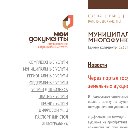
ГЛАВНАЯ
|
О МФЦ
|
ВАЖНЫЕ ДОКУМЕНТЫ
МУНИЦИПАЛ
МНОГОФУНК
Единый колл-центр:
122
с 
КОМПЛЕКСНЫЕ УСЛУГИ
Новости
МУНИЦИПАЛЬНЫЕ УСЛУГИ
РЕГИОНАЛЬНЫЕ УСЛУГИ
Через портал гос
ФЕДЕРАЛЬНЫЕ УСЛУГИ
земельных аукци
УСЛУГИ ДЛЯ БИЗНЕСА
ПЛАТНЫЕ УСЛУГИ
В Подмосковье оптимизиров
оставить заявку на аукц
ПРОЧИЕ УСЛУГИ
государственного управлен
ЦИФРОВОЙ МФЦ
ПАСПОРТНЫЙ СТОЛ
«Цифровизация госуслуг – 
аукционе на приобретение 
ИНФОГРАФИКА
администрацию того муниц