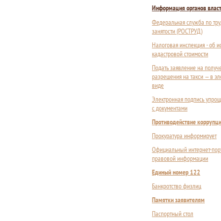
Информация органов влас
Федеральная служба по тру
занятости (РОСТРУД)
Налоговая инспекция - об 
кадастровой стоимости
Подать заявление на получ
разрешения на такси — в э
виде
Электронная подпись упрощ
с документами
Противодействие коррупц
Прокуратура информирует
Официальный интернет-пор
правовой информации
Единый номер 122
Банкротство физлиц
Памятки заявителям
Паспортный стол