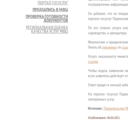
ПОРТАЛ ГОСУСЛУГ
госуправления, информацио
ПРЕДЗАПИСЬ В МФЦ
Он добавил, что на текущи
ПРОВЕРКА ГОТОВНОСТИ
портале госуслуг Подмосков
ДОКУМЕНТОВ
РЕГИОНАЛЬНАЯ ОЦЕНКА
По его словам, услуга акт
КАЧЕСТВА УСЛУГ МФЦ
садоводства, а арендаторы 
Физические и юридические л
Узнать об
аукционах
по
ссы
Услуга оказывается минис
ссылке
.
Чтобы подать заявление не
если заявитель действует от
Ответ придет в личный каби
На портале госуслуг Подм
электронных услуг.
Источник:
Правительство М
Опубликовано:
06.04.2021