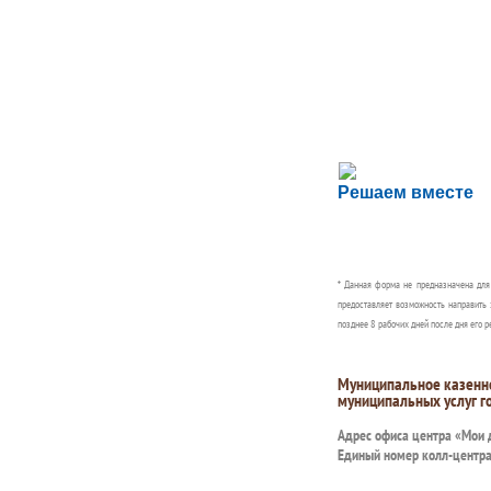
Сложности с пол
Решаем вместе
Сообщите об этом
* Данная форма не предназначена дл
предоставляет возможность направить 
позднее 8 рабочих дней после дня его р
Муниципальное казенн
муниципальных услуг г
Адрес офиса центра «Мои
Единый номер колл-центр