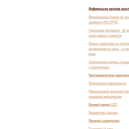
Информация органов влас
Федеральная служба по тру
занятости (РОСТРУД)
Налоговая инспекция - об 
кадастровой стоимости
Подать заявление на получ
разрешения на такси — в э
виде
Электронная подпись упрощ
с документами
Противодействие коррупц
Прокуратура информирует
Официальный интернет-пор
правовой информации
Единый номер 122
Банкротство физлиц
Памятки заявителям
Паспортный стол