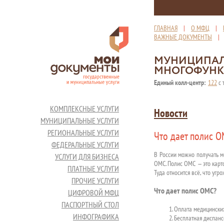
ГЛАВНАЯ
|
О МФЦ
|
ВАЖНЫЕ ДОКУМЕНТЫ
МУНИЦИПАЛ
МНОГОФУНК
Единый колл-центр:
122
с 
КОМПЛЕКСНЫЕ УСЛУГИ
Новости
МУНИЦИПАЛЬНЫЕ УСЛУГИ
РЕГИОНАЛЬНЫЕ УСЛУГИ
Что дает полис О
ФЕДЕРАЛЬНЫЕ УСЛУГИ
В России можно получать м
УСЛУГИ ДЛЯ БИЗНЕСА
ОМС. Полис ОМС — это карто
ПЛАТНЫЕ УСЛУГИ
Туда относится всё, что уг
ПРОЧИЕ УСЛУГИ
Что дает полис ОМС?
ЦИФРОВОЙ МФЦ
ПАСПОРТНЫЙ СТОЛ
Оплата медицинских
ИНФОГРАФИКА
Бесплатная диспансе