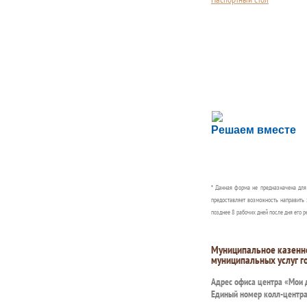
Сложности с пол
Решаем вместе
Сообщите об этом
* Данная форма не предназначена дл
предоставляет возможность направить 
позднее 8 рабочих дней после дня его р
Муниципальное казенн
муниципальных услуг г
Адрес офиса центра «Мои
Единый номер колл-центр