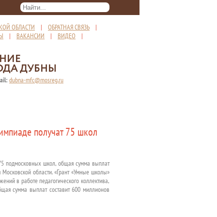
КОЙ ОБЛАСТИ
|
ОБРАТНАЯ СВЯЗЬ
|
ТЫ
|
ВАКАНСИИ
|
ВИДЕО
|
ЕНИЕ
ОДА ДУБНЫ
ail:
dubna-mfc@mosreg.ru
импиаде получат 75 школ
75 подмосковных школ, общая сумма выплат
 Московской области. «Грант «Умные школы»
жений в работе педагогического коллектива,
Общая сумма выплат составит 600 миллионов