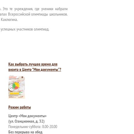
. Это те учреждения, где ученики набрали
тапах Всероссийской олимпиады школьников.
а Каклюгина.
а успешных участников олимпиад.
Как выбрать лучшее время для
визита в Центр "Мои документы"?
Режим работы
Центр «Мои документы»
(ул. Станционная, д. 32)
Понедельник-суббота: 8.00-20.00
Без перерыва на обед