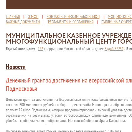
ГЛАВНАЯ
|
О МФЦ
|
КОНТАКТЫ И РЕЖИМ РАБОТЫ МФЦ
|
МФЦ МОСКОВС
ВАЖНЫЕ ДОКУМЕНТЫ
|
РЕГЛАМЕНТЫ И СОГЛАШЕНИЯ
|
ПУБЛИЧНЫЕ ОФЕР
МУНИЦИПАЛЬНОЕ КАЗЕННОЕ УЧРЕЖД
МНОГОФУНКЦИОНАЛЬНЫЙ ЦЕНТР ГОР
Единый колл-центр:
122
с территории Московской области, далее
3 (доб. 52251)
,
E-m
Новости
Денежный грант за достижения на всероссийской ол
Подмосковья
Денежный грант за достижения на Всероссийской олимпиаде школьников получат 
составит 600 миллионов рублей, сообщает пресс-служба Министерства образования
получат 75 школ Подмосковья, которые продемонстрировали высокий уровень дости
отразившийся на результатах участия во Всероссийской олимпиаде школьников. 
ублей», – сообщила министр образования Московской области Ирина Каклюгина.
По словам министра, грант «Умные школы» выдается учреждениям с 2016 года.