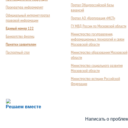
Портал Общероссийской базы
Прокуратура информирует
вакансий
Официальный интернет-портал
Портал АО «Корпорация «МСП»
правовой информации
ГУ МВД России по Московской области
Единый номер 122
Министерство госуправления,
Банкротство физлиц
информационных технологий и связи
Памятки заявителям
Московской области
Паспортный стол
Министерство образования Московской
области
Министерство социального развития
Московской области
Министерство юстиции Российской
Федерации
Сложности с получением социальной выплаты или 
Решаем вместе
Сообщите об этом
Написать о пробле