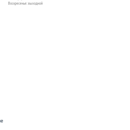
Воскресенье: выходной
пособия?
ме