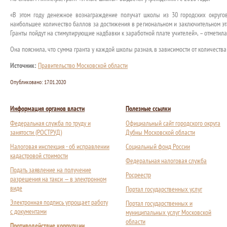
«В этом году денежное вознаграждение получат школы из 30 городских округов
наибольшее количество баллов за достижения в региональном и заключительном э
Гранты пойдут на стимулирующие надбавки к заработной плате учителей», – отметил
Она пояснила, что сумма гранта у каждой школы разная, в зависимости от количеств
Источник:
Правительство Московской области
Опубликовано:
17.01.2020
Информация органов власти
Полезные ссылки
Федеральная служба по труду и
Официальный сайт городского округа
занятости (РОСТРУД)
Дубны Московской области
Налоговая инспекция - об исправлении
Социальный фонд России
кадастровой стоимости
Федеральная налоговая служба
Подать заявление на получение
Росреестр
разрешения на такси — в электронном
виде
Портал государственных услуг
Электронная подпись упрощает работу
Портал государственных и
с документами
муниципальных услуг Московской
области
Противодействие коррупции