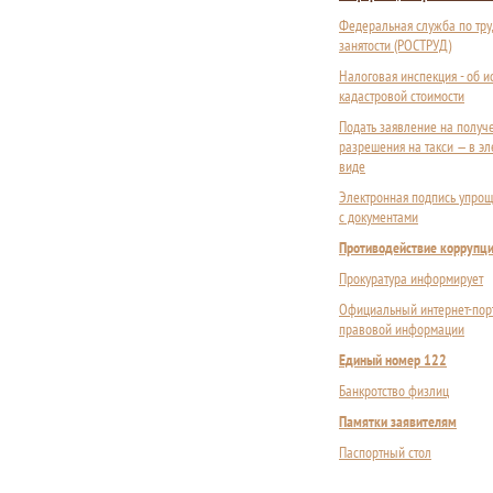
Федеральная служба по тру
занятости (РОСТРУД)
Налоговая инспекция - об 
кадастровой стоимости
Подать заявление на получ
разрешения на такси — в э
виде
Электронная подпись упрощ
с документами
Противодействие коррупц
Прокуратура информирует
Официальный интернет-пор
правовой информации
Единый номер 122
Банкротство физлиц
Памятки заявителям
Паспортный стол