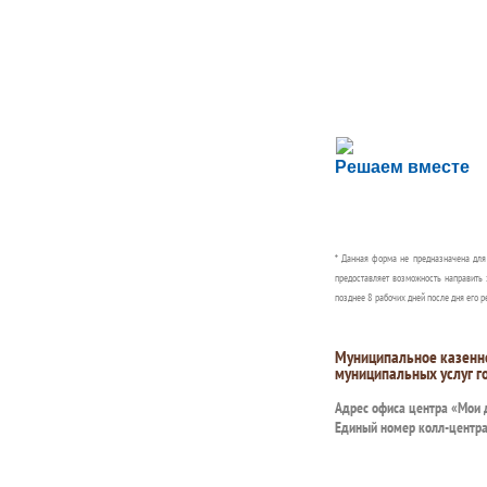
Сложности с пол
Решаем вместе
Сообщите об этом
* Данная форма не предназначена дл
предоставляет возможность направить 
позднее 8 рабочих дней после дня его р
Муниципальное казенн
муниципальных услуг г
Адрес офиса центра «Мои
Единый номер колл-центр