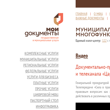
ГЛАВНАЯ
|
О МФЦ
|
ВАЖНЫЕ ДОКУМЕНТЫ
МУНИЦИПАЛ
МНОГОФУНК
Единый колл-центр:
122
с 
КОМПЛЕКСНЫЕ УСЛУГИ
Видео
МУНИЦИПАЛЬНЫЕ УСЛУГИ
РЕГИОНАЛЬНЫЕ УСЛУГИ
Документально-п
ФЕДЕРАЛЬНЫЕ УСЛУГИ
и телеканала «Ца
УСЛУГИ ДЛЯ БИЗНЕСА
ПЛАТНЫЕ УСЛУГИ
Генеральной прокуратурой
Телепередаче «Сила в пра
ПРОЧИЕ УСЛУГИ
правовым вопросам: как з
ЦИФРОВОЙ МФЦ
действовать в различных пр
ПАСПОРТНЫЙ СТОЛ
ИНФОГРАФИКА