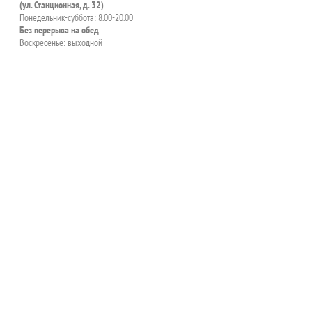
(ул. Станционная, д. 32)
Понедельник-суббота: 8.00-20.00
Без перерыва на обед
Воскресенье: выходной
пособия?