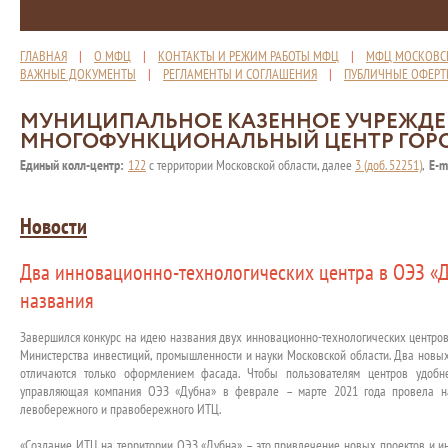
ГЛАВНАЯ
|
О МФЦ
|
КОНТАКТЫ И РЕЖИМ РАБОТЫ МФЦ
|
МФЦ МОСКОВС
ВАЖНЫЕ ДОКУМЕНТЫ
|
РЕГЛАМЕНТЫ И СОГЛАШЕНИЯ
|
ПУБЛИЧНЫЕ ОФЕР
МУНИЦИПАЛЬНОЕ КАЗЕННОЕ УЧРЕЖД
МНОГОФУНКЦИОНАЛЬНЫЙ ЦЕНТР ГОР
Единый колл-центр:
122
с территории Московской области, далее
3 (доб. 52251)
,
E-m
Новости
Два инновационно-технологических центра в ОЭЗ «Д
названия
Завершился конкурс на идею названия двух инновационно-технологических центров
Министерства инвестиций, промышленности и науки Московской области. Два новы
отличаются только оформлением фасада. Чтобы пользователям центров удобн
управляющая компания ОЭЗ «Дубна» в феврале – марте 2021 года провела н
левобережного и правобережного ИТЦ.
«Создание ИТЦ на территории ОЭЗ «Дубна» – это привлечение новых проектов и ин