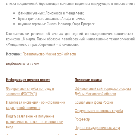
списка предложений. Управляющая компания выделила лидирующие в голосовании и
фамилии ученых: Ломоносов и Менделеев;
буквы греческого алфавита: Альфа и Гамма;
научные термины: Синтез, Новатор, Старт, Прогресс.
Окончательное решение об именах для зданий инновационно-технологических
комиссия 18 марта. Таким образом, левобережный инновационно-технологический
«Менделеев», а правобережный – «Ломоносов».
Источник:
Правительство Московской области
Опубликовано:
31.03.2021
Информация органов власти
Полезные ссылки
Федеральная служба по труду и
Официальный сайт городского округа
занятости (РОСТРУД)
Дубны Московской области
Налоговая инспекция - об исправлении
Социальный фонд России
кадастровой стоимости
Федеральная налоговая служба
Подать заявление на получение
Росреестр
разрешения на такси — в электронном
виде
Портал государственных услуг