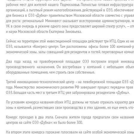
рабочих мест для жителей нашего Подмосковья. Полностью готовая инфраструктура
организаций, а льготный режим налогообложения, действующий в ОЭЗ, обеспечивае
для бизнеса в ОЭЗ «Дубна» правительством Московской области совместно с упра
для роста: региональный Мининвест оказывает всестороннюю административную, 
УК в свою очередь в режиме одного окна предоставляет широкий спектр услуг», — о
и науки Московской области Екатерина Зиновьева.
Сейчас на территории этой инвестиционной площадки действуют три ИТЦ. Один из ни
ОЭЗ, называется «Конгресс-центр». Там расположены офисы более 100 компаний-
экономической зоны, залы совещаний для резидентов и гостей, переговорные комна
Два года назад на правобережной площадке ОЭЗ построили второй инновацио
производственного назначения. Он востребован у компаний с небольшим объе
оборудованные помещения, чем строить свои собственные.
Третий инновационно-технологический центр – на левобережной площадке ОЭЗ «Ду
года. Министерство экономического развития РФ завершает процесс передачи пр
ОЭЗ. Большая часть мест в третьем ИТЦ уже забронирована резидентами «Дубны».
По условиям конкурса названия обоих ИТЦ должны не только отражать характер дея
зоны и компаний, разместивших свои производства в этих зданиях, но еще иметь что-
Конкурс проходил в два этапа. Сначала жители города предлагали свои названи
центров на сайте ОЭЗ «Дубна»: их было более 300.
На втором этапе конкурса горожане голосовали на сайте особой экономической зон