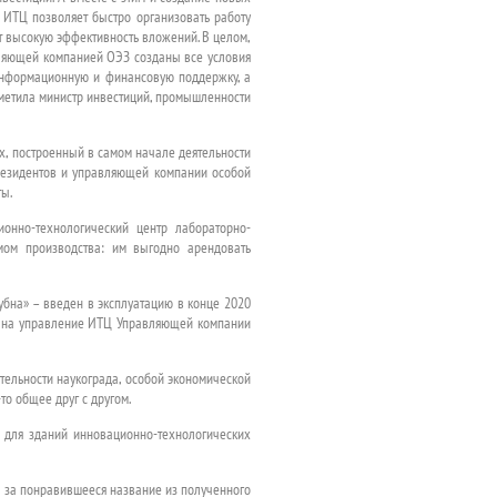
 ИТЦ позволяет быстро организовать работу
т высокую эффективность вложений. В целом,
вляющей компанией ОЭЗ созданы все условия
информационную и финансовую поддержку, а
тметила министр инвестиций, промышленности
х, построенный в самом начале деятельности
резидентов и управляющей компании особой
ты.
нно-технологический центр лабораторно-
мом производства: им выгодно арендовать
бна» – введен в эксплуатацию в конце 2020
ав на управление ИТЦ Управляющей компании
тельности наукограда, особой экономической
то общее друг с другом.
я для зданий инновационно-технологических
ы за понравившееся название из полученного