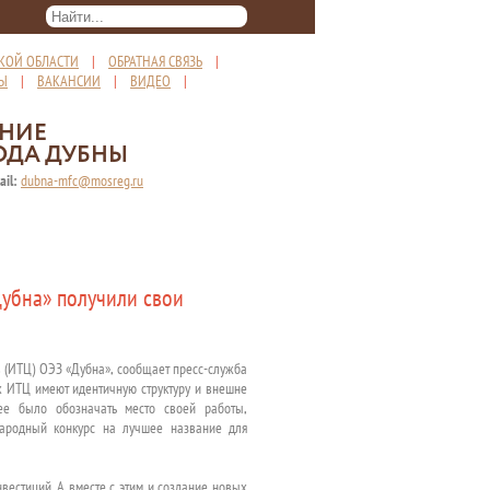
КОЙ ОБЛАСТИ
|
ОБРАТНАЯ СВЯЗЬ
|
ТЫ
|
ВАКАНСИИ
|
ВИДЕО
|
ЕНИЕ
ОДА ДУБНЫ
ail:
dubna-mfc@mosreg.ru
убна» получили свои
 (ИТЦ) ОЭЗ «Дубна», сообщает пресс-служба
х ИТЦ имеют идентичную структуру и внешне
ее было обозначать место своей работы,
ародный конкурс на лучшее название для
вестиций. А вместе с этим и создание новых