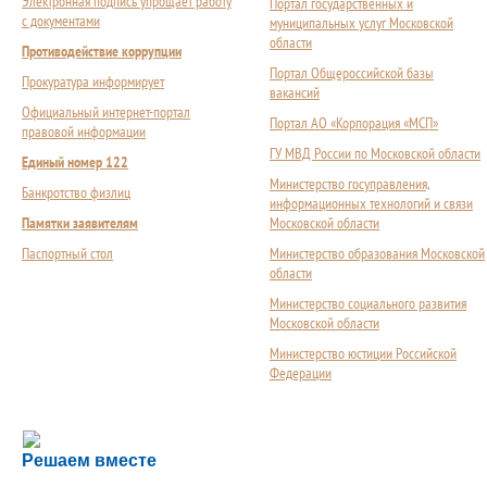
Электронная подпись упрощает работу
Портал государственных и
с документами
муниципальных услуг Московской
области
Противодействие коррупции
Портал Общероссийской базы
Прокуратура информирует
вакансий
Официальный интернет-портал
Портал АО «Корпорация «МСП»
правовой информации
ГУ МВД России по Московской области
Единый номер 122
Министерство госуправления,
Банкротство физлиц
информационных технологий и связи
Памятки заявителям
Московской области
Паспортный стол
Министерство образования Московской
области
Министерство социального развития
Московской области
Министерство юстиции Российской
Федерации
Сложности с получением социальной выплаты или 
Решаем вместе
Сообщите об этом