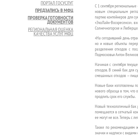
ПОРТАЛ ГОСУСЛУГ
С 1 сентября региональные 
ПРЕДЗАПИСЬ В МФЦ
новым специальным регла
партию контейнеров для су
ПРОВЕРКА ГОТОВНОСТИ
ДОКУМЕНТОВ
«ЭкоЛайн-Воскресенск», в
Солнечногорске и Люберцах
РЕГИОНАЛЬНАЯ ОЦЕНКА
КАЧЕСТВА УСЛУГ МФЦ
«На сегодняшний день отра
но и новые объекты перера
разделения отходов с пос
Подмосковья Антон Велихов
Начиная с сентября текуще
отходов. В синий бак для с
смешанных отходов — пищев
Новые баки изготовлены по
нового образца в том, что 
продлить срок его службы.
Новый технологичный бак р
помещаются в сетчатый кон
ее могут не все. Теперь с 
Также по рекомендациям ж
значки и надписи с видами 