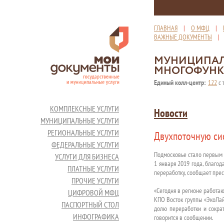
ГЛАВНАЯ
|
О МФЦ
|
ВАЖНЫЕ ДОКУМЕНТЫ
МУНИЦИПАЛ
МНОГОФУНК
Единый колл-центр:
122
с 
КОМПЛЕКСНЫЕ УСЛУГИ
Новости
МУНИЦИПАЛЬНЫЕ УСЛУГИ
РЕГИОНАЛЬНЫЕ УСЛУГИ
Двухпоточную си
ФЕДЕРАЛЬНЫЕ УСЛУГИ
Подмосковье стало первым 
УСЛУГИ ДЛЯ БИЗНЕСА
1 января 2019 года, благод
ПЛАТНЫЕ УСЛУГИ
переработку, сообщает пре
ПРОЧИЕ УСЛУГИ
«Сегодня в регионе работа
ЦИФРОВОЙ МФЦ
КПО Восток группы «ЭкоЛай
ПАСПОРТНЫЙ СТОЛ
долю переработки и сократ
ИНФОГРАФИКА
говорится в сообщении.