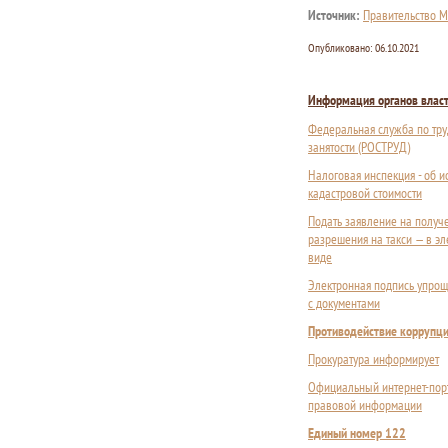
Источник:
Правительство М
Опубликовано:
06.10.2021
Информация органов влас
Федеральная служба по тру
занятости (РОСТРУД)
Налоговая инспекция - об 
кадастровой стоимости
Подать заявление на получ
разрешения на такси — в э
виде
Электронная подпись упрощ
с документами
Противодействие коррупц
Прокуратура информирует
Официальный интернет-пор
правовой информации
Единый номер 122