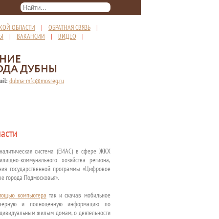
КОЙ ОБЛАСТИ
|
ОБРАТНАЯ СВЯЗЬ
|
ТЫ
|
ВАКАНСИИ
|
ВИДЕО
|
ЕНИЕ
ОДА ДУБНЫ
ail:
dubna-mfc@mosreg.ru
ласти
аналитическая система (ЕИАС) в сфере ЖКХ
илищно-коммунального хозяйства региона,
ения государственной программы «Цифровое
ые города Подмосковья».
мощью компьютера
так и скачав мобильное
стоверную и полноценную информацию по
ндивидуальным жилым домам, о деятельности