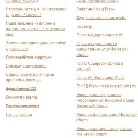
занятости (РОСТРУД)
Дубны Московской области
Налоговая инспекция - об исправлении
Социальный фонд России
кадастровой стоимости
Федеральная налоговая служба
Подать заявление на получение
Росреестр
разрешения на такси — в электронном
виде
Портал государственных услуг
Электронная подпись упрощает работу
Портал государственных и
с документами
муниципальных услуг Московской
области
Противодействие коррупции
Портал Общероссийской базы
Прокуратура информирует
вакансий
Официальный интернет-портал
Портал АО «Корпорация «МСП»
правовой информации
ГУ МВД России по Московской области
Единый номер 122
Министерство госуправления,
Банкротство физлиц
информационных технологий и связи
Памятки заявителям
Московской области
Паспортный стол
Министерство образования Московской
области
Министерство социального развития
Московской области