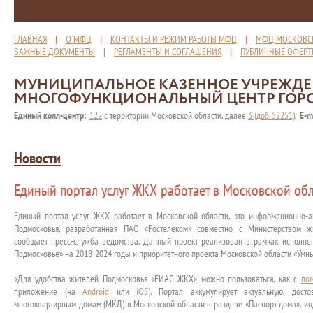
ГЛАВНАЯ
|
О МФЦ
|
КОНТАКТЫ И РЕЖИМ РАБОТЫ МФЦ
|
МФЦ МОСКОВС
ВАЖНЫЕ ДОКУМЕНТЫ
|
РЕГЛАМЕНТЫ И СОГЛАШЕНИЯ
|
ПУБЛИЧНЫЕ ОФЕР
МУНИЦИПАЛЬНОЕ КАЗЕННОЕ УЧРЕЖД
МНОГОФУНКЦИОНАЛЬНЫЙ ЦЕНТР ГОР
Единый колл-центр:
122
с территории Московской области, далее
3 (доб. 52251)
,
E-m
Новости
Единый портал услуг ЖКХ работает в Московской об
Единый портал услуг ЖКХ работает в Московской области, это информационно-
Подмосковья, разработанная ПАО «Ростелеком» совместно с Министерством ж
сообщает пресс-служба ведомства. Данный проект реализован в рамках исполн
Подмосковье» на 2018-2024 годы и приоритетного проекта Московской области «Умн
«Для удобства жителей Подмосковья «ЕИАС ЖКХ» можно пользоваться, как с
по
приложение (на
Android
или
iOS
). Портал аккумулирует актуальную, до
многоквартирным домам (МКД) в Московской области в разделе «Паспорт дома», и