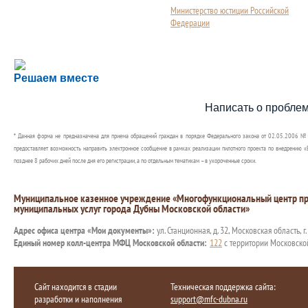
Министерство юстиции Российской
Федерации
Сложности с получением социальной выплаты или 
Решаем вместе
Сообщите об этом
Написать о пробле
* Данная форма не предназначена для приема обращений граждан в порядке Федерального закона от 02.05.2006 №
предоставляет возможность направить электронное сообщение в рамках реализации пилотного проекта по внедрению «Е
позднее 8 рабочих дней после дня его регистрации, а по отдельным тематикам – в укороченные сроки.
Муниципальное казенное учреждение «Многофункциональный центр пр
муниципальных услуг города Дубны Московской области»
Адрес офиса центра «Мои документы»:
ул. Станционная, д. 32, Московская область, г
Единый номер колл-центра МФЦ Московской области:
122
с территории Московско
Сайт находится в стадии
Техническая поддержка сайта:
разработки и наполнения
support@mfc-dubna.ru