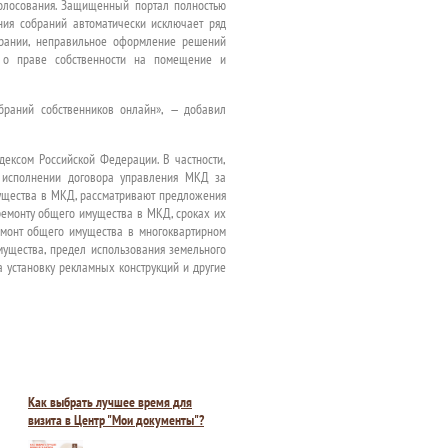
голосования. Защищенный портал полностью
ния собраний автоматически исключает ряд
брании, неправильное оформление решений
я о праве собственности на помещение и
браний собственников онлайн», — добавил
ексом Российской Федерации. В частности,
 исполнении договора управления МКД за
ущества в МКД, рассматривают предложения
ремонту общего имущества в МКД, сроках их
ремонт общего имущества в многоквартирном
мущества, предел использования земельного
а установку рекламных конструкций и другие
Как выбрать лучшее время для
визита в Центр "Мои документы"?