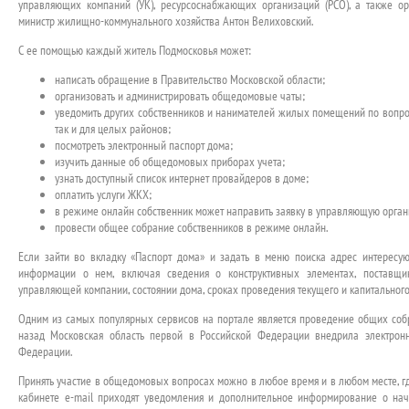
управляющих компаний (УК), ресурсоснабжающих организаций (РСО), а также ор
министр жилищно-коммунального хозяйства Антон Велиховский.
С ее помощью каждый житель Подмосковья может:
написать обращение в Правительство Московской области;
организовать и администрировать общедомовые чаты;
уведомить других собственников и нанимателей жилых помещений по вопро
так и для целых районов;
посмотреть электронный паспорт дома;
изучить данные об общедомовых приборах учета;
узнать доступный список интернет провайдеров в доме;
оплатить услуги ЖКХ;
в режиме онлайн собственник может направить заявку в управляющую орга
провести общее собрание собственников в режиме онлайн.
Если зайти во вкладку «Паспорт дома» и задать в меню поиска адрес интерес
информации о нем, включая сведения о конструктивных элементах, поставщи
управляющей компании, состоянии дома, сроках проведения текущего и капитального
Одним из самых популярных сервисов на портале является проведение общих собр
назад Московская область первой в Российской Федерации внедрила электро
Федерации.
Принять участие в общедомовых вопросах можно в любое время и в любом месте, гд
кабинете e-mail приходят уведомления и дополнительное информирование о на