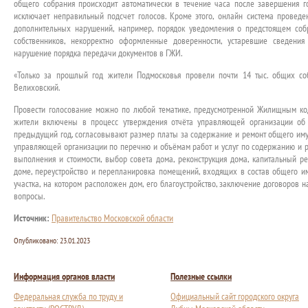
общего собрания происходит автоматически в течение часа после завершения 
исключает неправильный подсчет голосов. Кроме этого, онлайн система проведе
дополнительных нарушений, например, порядок уведомления о предстоящем со
собственников, некорректно оформленные доверенности, устаревшие сведени
нарушение порядка передачи документов в ГЖИ.
«Только за прошлый год жители Подмосковья провели почти 14 тыс. общих со
Велиховский.
Провести голосование можно по любой тематике, предусмотренной Жилищным код
жители включены в процесс утверждения отчёта управляющей организации об
предыдущий год, согласовывают размер платы за содержание и ремонт общего им
управляющей организации по перечню и объёмам работ и услуг по содержанию и 
выполнения и стоимости, выбор совета дома, реконструкция дома, капитальный 
доме, переустройство и перепланировка помещений, входящих в состав общего и
участка, на котором расположен дом, его благоустройство, заключение договоров н
вопросы.
Источник:
Правительство Московской области
Опубликовано:
23.01.2023
Информация органов власти
Полезные ссылки
Федеральная служба по труду и
Официальный сайт городского округа