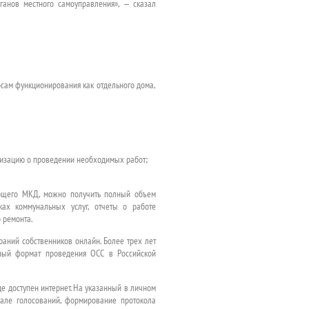
ганов местного самоуправления», — сказал
сам функционирования как отдельного дома,
низацию о проведении необходимых работ;
ующего МКД, можно получить полный объем
ках коммунальных услуг, отчеты о работе
 ремонта.
аний собственников онлайн. Более трех лет
нный формат проведения ОСС в Российской
е доступен интернет. На указанный в личном
чале голосований, формирование протокола