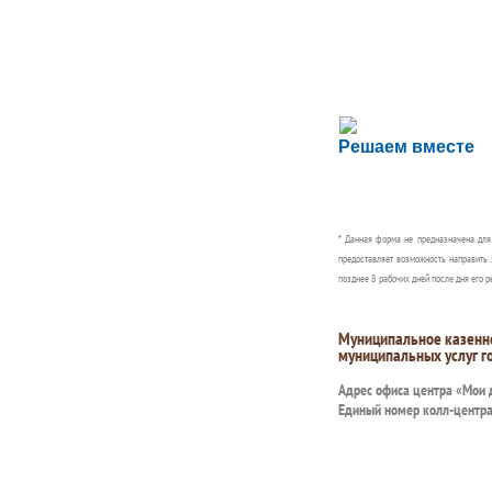
Сложности с пол
Решаем вместе
Сообщите об этом
* Данная форма не предназначена дл
предоставляет возможность направить 
позднее 8 рабочих дней после дня его р
Муниципальное казенн
муниципальных услуг г
Адрес офиса центра «Мои
Единый номер колл-центр