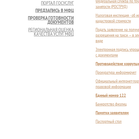
Федеральная служба по тру
ПОРТАЛ ГОСУСЛУГ
занятости (РОСТРУД)
ПРЕДЗАПИСЬ В МФЦ
Налоговая инспекция - об 
ПРОВЕРКА ГОТОВНОСТИ
кадастровой стоимости
ДОКУМЕНТОВ
РЕГИОНАЛЬНАЯ ОЦЕНКА
Подать заявление на получ
КАЧЕСТВА УСЛУГ МФЦ
разрешения на такси — в э
виде
Электронная подпись упрощ
с документами
Противодействие коррупц
Прокуратура информирует
Официальный интернет-пор
правовой информации
Единый номер 122
Банкротство физлиц
Памятки заявителям
Паспортный стол