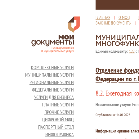
ГЛАВНАЯ
|
О МФЦ
|
ВАЖНЫЕ ДОКУМЕНТЫ
МУНИЦИПАЛ
МНОГОФУНК
Единый колл-центр:
122
с 
КОМПЛЕКСНЫЕ УСЛУГИ
Отделение фонда
МУНИЦИПАЛЬНЫЕ УСЛУГИ
Федерации по г.
РЕГИОНАЛЬНЫЕ УСЛУГИ
ФЕДЕРАЛЬНЫЕ УСЛУГИ
8.2. Ежегодная к
УСЛУГИ ДЛЯ БИЗНЕСА
ПЛАТНЫЕ УСЛУГИ
Наименование услуги:
Ежег
ПРОЧИЕ УСЛУГИ
Опубликовано:
14.01.2022
ЦИФРОВОЙ МФЦ
ПАСПОРТНЫЙ СТОЛ
Информация органов влас
ИНФОГРАФИКА