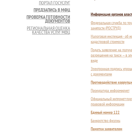
ПОРТАЛ ГОСУСЛУГ
ПРЕДЗАПИСЬ В МФЦ
Информация органов влас
ПРОВЕРКА ГОТОВНОСТИ
ДОКУМЕНТОВ
Федеральная служба по тру
РЕГИОНАЛЬНАЯ ОЦЕНКА
занятости (РОСТРУД)
КАЧЕСТВА УСЛУГ МФЦ
Налоговая инспекция - об 
кадастровой стоимости
Подать заявление на получ
разрешения на такси — в э
виде
Электронная подпись упрощ
с документами
Противодействие коррупц
Прокуратура информирует
Официальный интернет-пор
правовой информации
Единый номер 122
Банкротство физлиц
Памятки заявителям