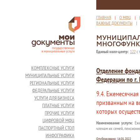
ГЛАВНАЯ
|
О МФЦ
|
ВАЖНЫЕ ДОКУМЕНТЫ
МУНИЦИПАЛ
МНОГОФУНК
Единый колл-центр:
122
с 
КОМПЛЕКСНЫЕ УСЛУГИ
Отделение фонда
МУНИЦИПАЛЬНЫЕ УСЛУГИ
Федерации по г.
РЕГИОНАЛЬНЫЕ УСЛУГИ
ФЕДЕРАЛЬНЫЕ УСЛУГИ
9.4. Ежемесячна
УСЛУГИ ДЛЯ БИЗНЕСА
призванным на в
ПЛАТНЫЕ УСЛУГИ
которых осущест
ПРОЧИЕ УСЛУГИ
ЦИФРОВОЙ МФЦ
Наименование услуги:
Еже
ПАСПОРТНЫЙ СТОЛ
членам их семей, пенсионн
ИНФОГРАФИКА
Опубликовано:
14.01.2022