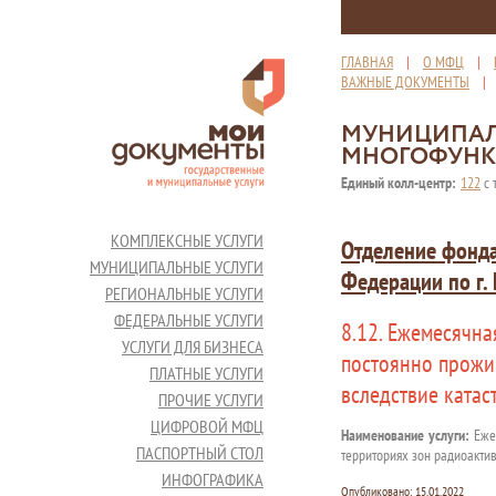
ГЛАВНАЯ
|
О МФЦ
|
ВАЖНЫЕ ДОКУМЕНТЫ
МУНИЦИПАЛ
МНОГОФУНК
Единый колл-центр:
122
с 
КОМПЛЕКСНЫЕ УСЛУГИ
Отделение фонда
МУНИЦИПАЛЬНЫЕ УСЛУГИ
Федерации по г.
РЕГИОНАЛЬНЫЕ УСЛУГИ
ФЕДЕРАЛЬНЫЕ УСЛУГИ
8.12. Ежемесячна
УСЛУГИ ДЛЯ БИЗНЕСА
постоянно прожи
ПЛАТНЫЕ УСЛУГИ
вследствие ката
ПРОЧИЕ УСЛУГИ
ЦИФРОВОЙ МФЦ
Наименование услуги:
Ежем
ПАСПОРТНЫЙ СТОЛ
территориях зон радиоакти
ИНФОГРАФИКА
Опубликовано:
15.01.2022