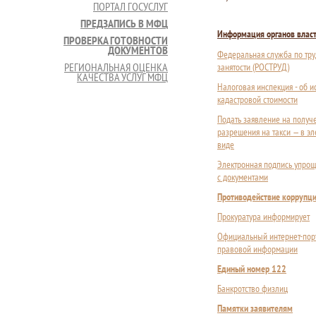
ПОРТАЛ ГОСУСЛУГ
ПРЕДЗАПИСЬ В МФЦ
Информация органов влас
ПРОВЕРКА ГОТОВНОСТИ
ДОКУМЕНТОВ
Федеральная служба по тру
РЕГИОНАЛЬНАЯ ОЦЕНКА
занятости (РОСТРУД)
КАЧЕСТВА УСЛУГ МФЦ
Налоговая инспекция - об 
кадастровой стоимости
Подать заявление на получ
разрешения на такси — в э
виде
Электронная подпись упрощ
с документами
Противодействие коррупц
Прокуратура информирует
Официальный интернет-пор
правовой информации
Единый номер 122
Банкротство физлиц
Памятки заявителям