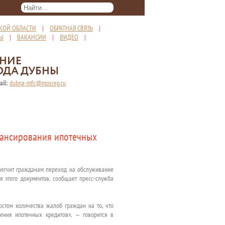
КОЙ ОБЛАСТИ
|
ОБРАТНАЯ СВЯЗЬ
|
ТЫ
|
ВАКАНСИИ
|
ВИДЕО
|
ЕНИЕ
ОДА ДУБНЫ
ail:
dubna-mfc@mosreg.ru
нансирования ипотечных
легчит гражданам переход на обслуживание
 этого документов, сообщает пресс-служба
остом количества жалоб граждан на то, что
ения ипотечных кредитов», — говорится в