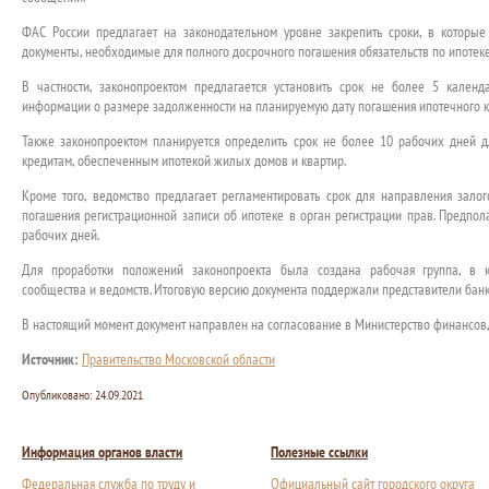
ФАС России предлагает на законодательном уровне закрепить сроки, в которы
документы, необходимые для полного досрочного погашения обязательств по ипотеке
В частности, законопроектом предлагается установить срок не более 5 кален
информации о размере задолженности на планируемую дату погашения ипотечного к
Также законопроектом планируется определить срок не более 10 рабочих дней 
кредитам, обеспеченным ипотекой жилых домов и квартир.
Кроме того, ведомство предлагает регламентировать срок для направления зало
погашения регистрационной записи об ипотеке в орган регистрации прав. Предполаг
рабочих дней.
Для проработки положений законопроекта была создана рабочая группа, в к
сообщества и ведомств. Итоговую версию документа поддержали представители банк
В настоящий момент документ направлен на согласование в Министерство финансов,
Источник:
Правительство Московской области
Опубликовано:
24.09.2021
Информация органов власти
Полезные ссылки
Федеральная служба по труду и
Официальный сайт городского округа