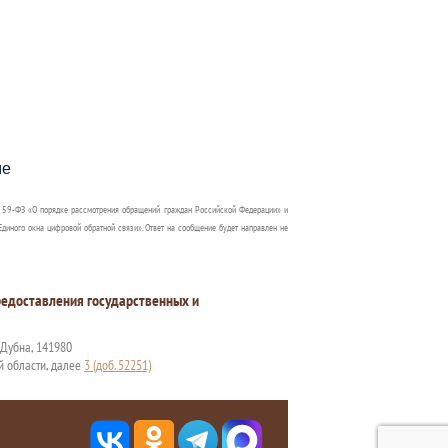
пособия?
ме
 59-ФЗ «О порядке рассмотрения обращений граждан Российской Федерации» и
диного окна цифровой обратной связи». Ответ на сообщение будет направлен не
едоставления государственных и
. Дубна, 141980
й области, далее
3 (доб. 52251)