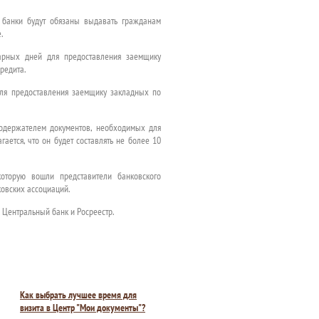
е банки будут обязаны выдавать гражданам
.
дарных дней для предоставления заемщику
редита.
для предоставления заемщику закладных по
годержателем документов, необходимых для
ается, что он будет составлять не более 10
оторую вошли представители банковского
овских ассоциаций.
 Центральный банк и Росреестр.
Как выбрать лучшее время для
визита в Центр "Мои документы"?