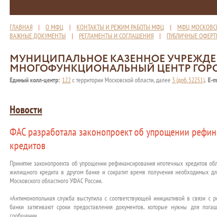
ГЛАВНАЯ
|
О МФЦ
|
КОНТАКТЫ И РЕЖИМ РАБОТЫ МФЦ
|
МФЦ МОСКОВС
ВАЖНЫЕ ДОКУМЕНТЫ
|
РЕГЛАМЕНТЫ И СОГЛАШЕНИЯ
|
ПУБЛИЧНЫЕ ОФЕР
МУНИЦИПАЛЬНОЕ КАЗЕННОЕ УЧРЕЖД
МНОГОФУНКЦИОНАЛЬНЫЙ ЦЕНТР ГОР
Единый колл-центр:
122
с территории Московской области, далее
3 (доб. 52251)
,
E-m
Новости
ФАС разработала законопроект об упрощении рефи
кредитов
Принятие законопроекта об упрощении рефинансирования ипотечных кредитов об
жилищного кредита в другом банке и сократит время получения необходимых для
Московского областного УФАС России.
«Антимонопольная служба выступила с соответствующей инициативой в связи с р
банки затягивают сроки предоставления документов, которые нужны для погаш
сообщении.