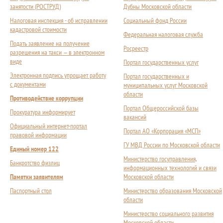
занятости (РОСТРУД)
Дубны Московской области
Налоговая инспекция - об исправлении
Социальный фонд России
кадастровой стоимости
Федеральная налоговая служба
Подать заявление на получение
Росреестр
разрешения на такси — в электронном
виде
Портал государственных услуг
Электронная подпись упрощает работу
Портал государственных и
с документами
муниципальных услуг Московской
области
Противодействие коррупции
Портал Общероссийской базы
Прокуратура информирует
вакансий
Официальный интернет-портал
Портал АО «Корпорация «МСП»
правовой информации
ГУ МВД России по Московской области
Единый номер 122
Министерство госуправления,
Банкротство физлиц
информационных технологий и связи
Памятки заявителям
Московской области
Паспортный стол
Министерство образования Московской
области
Министерство социального развития
Московской области