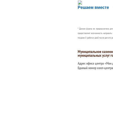
Сложности с пол
Решаем вместе
Сообщите об этом
* Данная форма не предназначена дл
предоставляет возможность направить 
позднее 8 рабочих дней после дня его р
Муниципальное казенн
муниципальных услуг г
Адрес офиса центра «Мои
Единый номер колл-центр