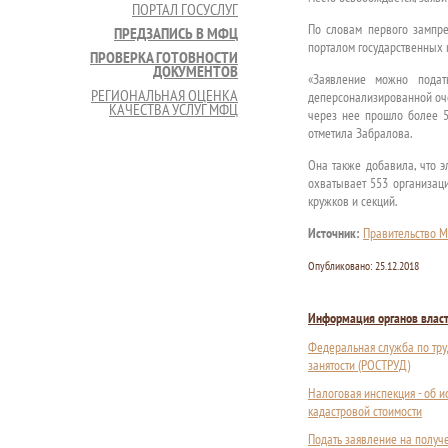
ПОРТАЛ ГОСУСЛУГ
По словам первого зампре
ПРЕДЗАПИСЬ В МФЦ
порталом государственных 
ПРОВЕРКА ГОТОВНОСТИ
ДОКУМЕНТОВ
«Заявление можно подат
РЕГИОНАЛЬНАЯ ОЦЕНКА
деперсонализированной оче
КАЧЕСТВА УСЛУГ МФЦ
через нее прошло более 5
отметила Забралова.
Она также добавила, что э
охватывает 553 организаци
кружков и секций.
Источник:
Правительство М
Опубликовано:
25.12.2018
Информация органов влас
Федеральная служба по тру
занятости (РОСТРУД)
Налоговая инспекция - об 
кадастровой стоимости
Подать заявление на получ