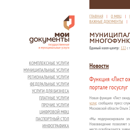
ГЛАВНАЯ
|
О МФЦ
|
ВАЖНЫЕ ДОКУМЕНТЫ
МУНИЦИПАЛ
МНОГОФУНК
Единый колл-центр:
122
с 
КОМПЛЕКСНЫЕ УСЛУГИ
Новости
МУНИЦИПАЛЬНЫЕ УСЛУГИ
РЕГИОНАЛЬНЫЕ УСЛУГИ
Функция «Лист ож
ФЕДЕРАЛЬНЫЕ УСЛУГИ
портале госуслуг
УСЛУГИ ДЛЯ БИЗНЕСА
ПЛАТНЫЕ УСЛУГИ
Новая функция «Лист ожид
услуг
, сообщила пресс-слу
ПРОЧИЕ УСЛУГИ
Московской области Ольги 
ЦИФРОВОЙ МФЦ
ПАСПОРТНЫЙ СТОЛ
«Мы модернизировали эле
Нововведение позволяет за
ИНФОГРАФИКА
место освобождается, заяви