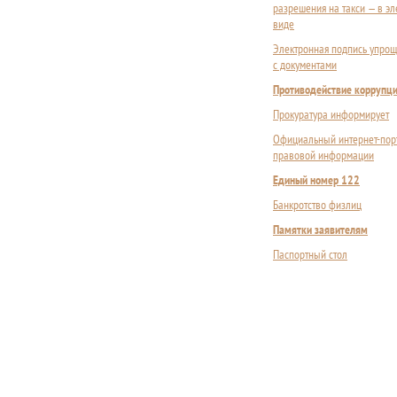
разрешения на такси — в э
виде
Электронная подпись упрощ
с документами
Противодействие коррупц
Прокуратура информирует
Официальный интернет-пор
правовой информации
Единый номер 122
Банкротство физлиц
Памятки заявителям
Паспортный стол