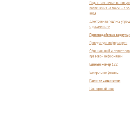
Подать заявление на получ
разрешения на такси — в э
виде
Электронная подпись упрощ
с документами
Противодействие коррупц
Прокуратура информирует
Официальный интернет-пор
правовой информации
Единый номер 122
Банкротство физлиц
Памятки заявителям
Паспортный стол