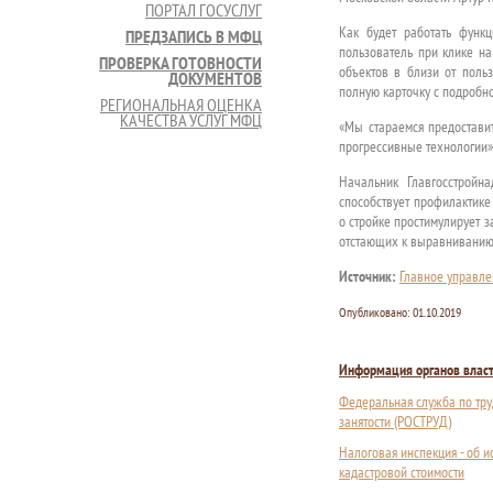
ПОРТАЛ ГОСУСЛУГ
Как будет работать функ
ПРЕДЗАПИСЬ В МФЦ
пользователь при клике на
ПРОВЕРКА ГОТОВНОСТИ
объектов в близи от польз
ДОКУМЕНТОВ
полную карточку с подробн
РЕГИОНАЛЬНАЯ ОЦЕНКА
КАЧЕСТВА УСЛУГ МФЦ
«Мы стараемся предостави
прогрессивные технологии»,
Начальник Главгосстройн
способствует профилактике
о стройке простимулирует з
отстающих к выравниванию 
Источник:
Главное управле
Опубликовано:
01.10.2019
Информация органов влас
Федеральная служба по тру
занятости (РОСТРУД)
Налоговая инспекция - об 
кадастровой стоимости