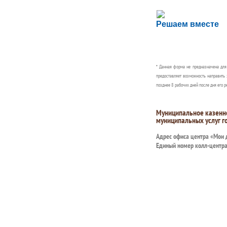
Сложности с пол
Решаем вместе
Сообщите об этом
* Данная форма не предназначена дл
предоставляет возможность направить 
позднее 8 рабочих дней после дня его р
Муниципальное казенн
муниципальных услуг г
Адрес офиса центра «Мои
Единый номер колл-центр