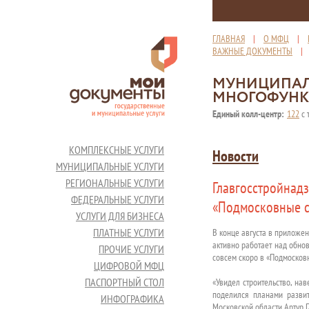
ГЛАВНАЯ
|
О МФЦ
|
ВАЖНЫЕ ДОКУМЕНТЫ
МУНИЦИПАЛ
МНОГОФУНК
Единый колл-центр:
122
с 
КОМПЛЕКСНЫЕ УСЛУГИ
Новости
МУНИЦИПАЛЬНЫЕ УСЛУГИ
РЕГИОНАЛЬНЫЕ УСЛУГИ
Главгосстройнад
ФЕДЕРАЛЬНЫЕ УСЛУГИ
«Подмосковные с
УСЛУГИ ДЛЯ БИЗНЕСА
ПЛАТНЫЕ УСЛУГИ
В конце августа в приложе
активно работает над обно
ПРОЧИЕ УСЛУГИ
совсем скоро в «Подмосков
ЦИФРОВОЙ МФЦ
ПАСПОРТНЫЙ СТОЛ
«Увидел строительство, на
поделился планами развит
ИНФОГРАФИКА
Московской области Артур Г