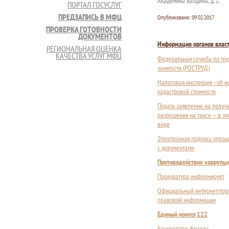
Академика Балдина, д. 2.
ПОРТАЛ ГОСУСЛУГ
ПРЕДЗАПИСЬ В МФЦ
Опубликовано:
09.02.2017
ПРОВЕРКА ГОТОВНОСТИ
ДОКУМЕНТОВ
Информация органов влас
РЕГИОНАЛЬНАЯ ОЦЕНКА
КАЧЕСТВА УСЛУГ МФЦ
Федеральная служба по тру
занятости (РОСТРУД)
Налоговая инспекция - об 
кадастровой стоимости
Подать заявление на получ
разрешения на такси — в э
виде
Электронная подпись упрощ
с документами
Противодействие коррупц
Прокуратура информирует
Официальный интернет-пор
правовой информации
Единый номер 122
Банкротство физлиц