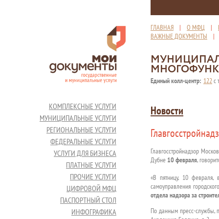
ГЛАВНАЯ
|
О МФЦ
|
ВАЖНЫЕ ДОКУМЕНТЫ
МУНИЦИПАЛ
МНОГОФУНК
Единый колл-центр:
122
с 
КОМПЛЕКСНЫЕ УСЛУГИ
Новости
МУНИЦИПАЛЬНЫЕ УСЛУГИ
РЕГИОНАЛЬНЫЕ УСЛУГИ
Главгосстройнад
ФЕДЕРАЛЬНЫЕ УСЛУГИ
Главгосстройнадзор Моско
УСЛУГИ ДЛЯ БИЗНЕСА
Дубне
10 февраля
, говори
ПЛАТНЫЕ УСЛУГИ
ПРОЧИЕ УСЛУГИ
«В пятницу, 10 февраля,
самоуправления городског
ЦИФРОВОЙ МФЦ
отдела надзора за строит
ПАСПОРТНЫЙ СТОЛ
По данным пресс-службы, 
ИНФОГРАФИКА