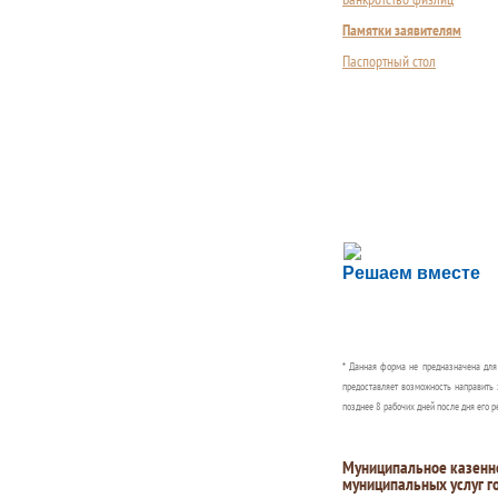
Памятки заявителям
Паспортный стол
Сложности с пол
Решаем вместе
Сообщите об этом
* Данная форма не предназначена дл
предоставляет возможность направить 
позднее 8 рабочих дней после дня его р
Муниципальное казенн
муниципальных услуг г