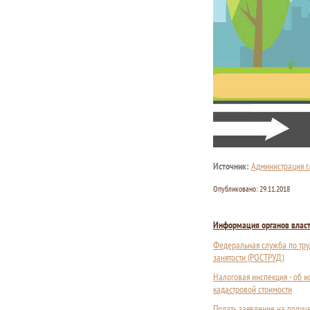
Источник:
Администрация г.
Опубликовано:
29.11.2018
Информация органов влас
Федеральная служба по тру
занятости (РОСТРУД)
Налоговая инспекция - об 
кадастровой стоимости
Подать заявление на получ