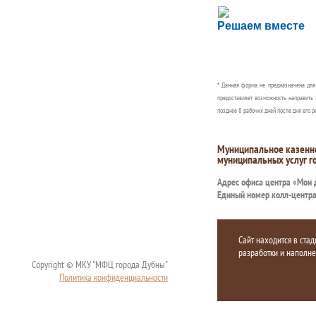
Сложности с пол
Решаем вместе
Сообщите об этом
* Данная форма не предназначена дл
предоставляет возможность направить 
позднее 8 рабочих дней после дня его р
Муниципальное казенн
муниципальных услуг г
Адрес офиса центра «Мои
Единый номер колл-центр
Сайт находится в стад
разработки и наполн
Copyright © МКУ "МФЦ города Дубны"
Политика конфиденциальности