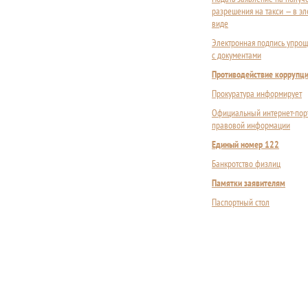
разрешения на такси — в э
виде
Электронная подпись упрощ
с документами
Противодействие коррупц
Прокуратура информирует
Официальный интернет-пор
правовой информации
Единый номер 122
Банкротство физлиц
Памятки заявителям
Паспортный стол