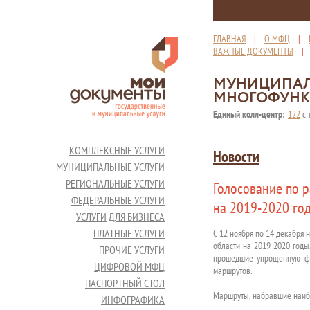
ГЛАВНАЯ
|
О МФЦ
|
ВАЖНЫЕ ДОКУМЕНТЫ
МУНИЦИПАЛ
МНОГОФУНК
Единый колл-центр:
122
с 
КОМПЛЕКСНЫЕ УСЛУГИ
Новости
МУНИЦИПАЛЬНЫЕ УСЛУГИ
РЕГИОНАЛЬНЫЕ УСЛУГИ
Голосование по 
ФЕДЕРАЛЬНЫЕ УСЛУГИ
на 2019-2020 го
УСЛУГИ ДЛЯ БИЗНЕСА
ПЛАТНЫЕ УСЛУГИ
С 12 ноября по 14 декабря
области на 2019-2020 годы.
ПРОЧИЕ УСЛУГИ
прошедшие упрощенную фор
ЦИФРОВОЙ МФЦ
маршрутов.
ПАСПОРТНЫЙ СТОЛ
Маршруты, набравшие наибо
ИНФОГРАФИКА