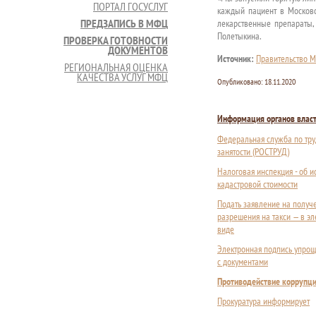
ПОРТАЛ ГОСУСЛУГ
каждый пациент в Московс
ПРЕДЗАПИСЬ В МФЦ
лекарственные препараты,
Полетыкина.
ПРОВЕРКА ГОТОВНОСТИ
ДОКУМЕНТОВ
Источник:
Правительство М
РЕГИОНАЛЬНАЯ ОЦЕНКА
КАЧЕСТВА УСЛУГ МФЦ
Опубликовано:
18.11.2020
Информация органов влас
Федеральная служба по тру
занятости (РОСТРУД)
Налоговая инспекция - об 
кадастровой стоимости
Подать заявление на получ
разрешения на такси — в э
виде
Электронная подпись упрощ
с документами
Противодействие коррупц
Прокуратура информирует