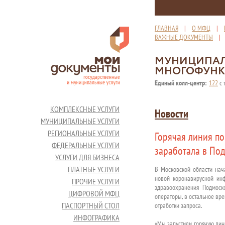
ГЛАВНАЯ
|
О МФЦ
|
ВАЖНЫЕ ДОКУМЕНТЫ
МУНИЦИПАЛ
МНОГОФУНК
Единый колл-центр:
122
с 
КОМПЛЕКСНЫЕ УСЛУГИ
Новости
МУНИЦИПАЛЬНЫЕ УСЛУГИ
РЕГИОНАЛЬНЫЕ УСЛУГИ
Горячая линия п
ФЕДЕРАЛЬНЫЕ УСЛУГИ
заработала в По
УСЛУГИ ДЛЯ БИЗНЕСА
ПЛАТНЫЕ УСЛУГИ
В Московской области нач
новой коронавирусной ин
ПРОЧИЕ УСЛУГИ
здравоохранения Подмоск
ЦИФРОВОЙ МФЦ
операторы, в остальное вре
ПАСПОРТНЫЙ СТОЛ
отработки запроса.
ИНФОГРАФИКА
«Мы запустили горячую лин