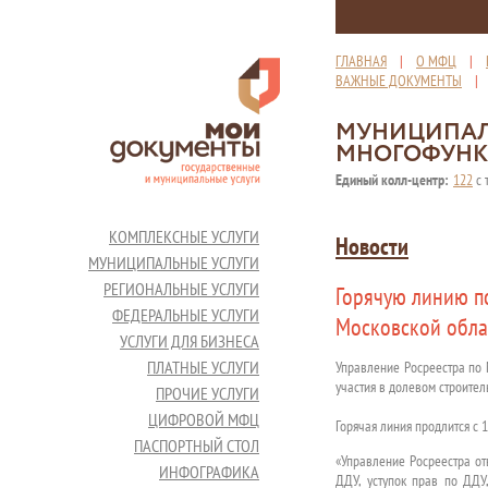
ГЛАВНАЯ
|
О МФЦ
|
ВАЖНЫЕ ДОКУМЕНТЫ
МУНИЦИПАЛ
МНОГОФУНК
Единый колл-центр:
122
с 
КОМПЛЕКСНЫЕ УСЛУГИ
Новости
МУНИЦИПАЛЬНЫЕ УСЛУГИ
РЕГИОНАЛЬНЫЕ УСЛУГИ
Горячую линию по
ФЕДЕРАЛЬНЫЕ УСЛУГИ
Московской обла
УСЛУГИ ДЛЯ БИЗНЕСА
ПЛАТНЫЕ УСЛУГИ
Управление Росреестра по 
участия в долевом строитель
ПРОЧИЕ УСЛУГИ
ЦИФРОВОЙ МФЦ
Горячая линия продлится с 1
ПАСПОРТНЫЙ СТОЛ
«Управление Росреестра от
ИНФОГРАФИКА
ДДУ, уступок прав по ДДУ