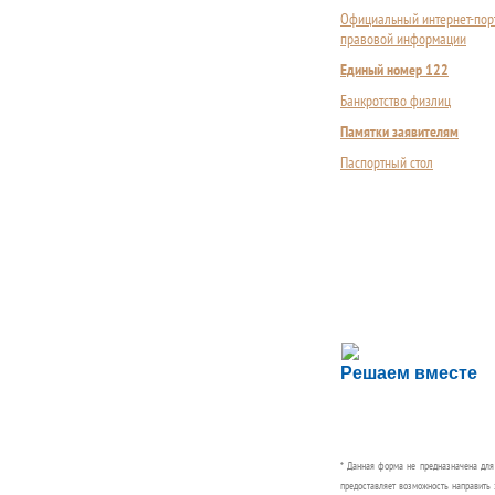
Официальный интернет-пор
правовой информации
Единый номер 122
Банкротство физлиц
Памятки заявителям
Паспортный стол
Сложности с пол
Решаем вместе
Сообщите об этом
* Данная форма не предназначена дл
предоставляет возможность направить 