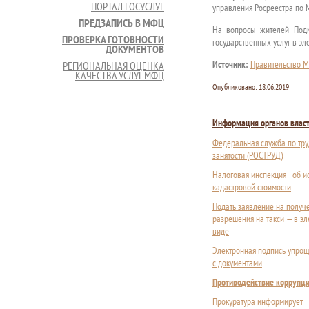
ПОРТАЛ ГОСУСЛУГ
управления Росреестра по 
ПРЕДЗАПИСЬ В МФЦ
На вопросы жителей Подмо
ПРОВЕРКА ГОТОВНОСТИ
государственных услуг в э
ДОКУМЕНТОВ
Источник:
Правительство М
РЕГИОНАЛЬНАЯ ОЦЕНКА
КАЧЕСТВА УСЛУГ МФЦ
Опубликовано:
18.06.2019
Информация органов влас
Федеральная служба по тру
занятости (РОСТРУД)
Налоговая инспекция - об 
кадастровой стоимости
Подать заявление на получ
разрешения на такси — в э
виде
Электронная подпись упрощ
с документами
Противодействие коррупц
Прокуратура информирует