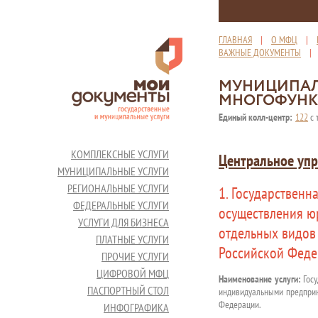
ГЛАВНАЯ
|
О МФЦ
|
ВАЖНЫЕ ДОКУМЕНТЫ
МУНИЦИПАЛ
МНОГОФУНК
Единый колл-центр:
122
с 
КОМПЛЕКСНЫЕ УСЛУГИ
Центральное упр
МУНИЦИПАЛЬНЫЕ УСЛУГИ
РЕГИОНАЛЬНЫЕ УСЛУГИ
1. Государственн
ФЕДЕРАЛЬНЫЕ УСЛУГИ
осуществления ю
УСЛУГИ ДЛЯ БИЗНЕСА
отдельных видов 
ПЛАТНЫЕ УСЛУГИ
Российской Фед
ПРОЧИЕ УСЛУГИ
ЦИФРОВОЙ МФЦ
Наименование услуги:
Госу
ПАСПОРТНЫЙ СТОЛ
индивидуальными предприн
Федерации.
ИНФОГРАФИКА