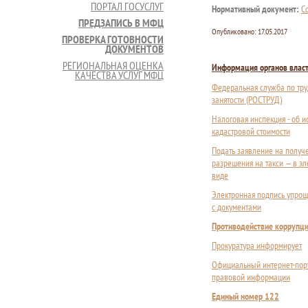
ПОРТАЛ ГОСУСЛУГ
Нормативный документ:
С
ПРЕДЗАПИСЬ В МФЦ
Опубликовано:
17.05.2017
ПРОВЕРКА ГОТОВНОСТИ
ДОКУМЕНТОВ
РЕГИОНАЛЬНАЯ ОЦЕНКА
Информация органов влас
КАЧЕСТВА УСЛУГ МФЦ
Федеральная служба по тру
занятости (РОСТРУД)
Налоговая инспекция - об 
кадастровой стоимости
Подать заявление на получ
разрешения на такси — в э
виде
Электронная подпись упрощ
с документами
Противодействие коррупц
Прокуратура информирует
Официальный интернет-пор
правовой информации
Единый номер 122