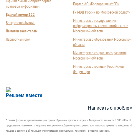
Официальный интернет-портал
Портал АО «Корпорация «МСП»
правовой информации
ГУ МВД России по Московской области
Единый номер 122
Министерство госуправления,
Банкротство физлиц
информационных технологий и связи
Памятки заявителям
Московской области
Паспортный стол
Министерство образования Московской
области
Министерство социального развития
Московской области
Министерство юстиции Российской
Федерации
Сложности с получением социальной выплаты или 
Решаем вместе
Сообщите об этом
Написать о пробле
* Данная форма не предназначена для приема обращений граждан в порядке Федерального закона от 02.05.2006 №
предоставляет возможность направить электронное сообщение в рамках реализации пилотного проекта по внедрению «Е
позднее 8 рабочих дней после дня его регистрации, а по отдельным тематикам – в укороченные сроки.