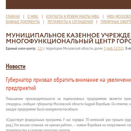
ГЛАВНАЯ
|
О МФЦ
|
КОНТАКТЫ И РЕЖИМ РАБОТЫ МФЦ
|
МФЦ МОСКОВС
ВАЖНЫЕ ДОКУМЕНТЫ
|
РЕГЛАМЕНТЫ И СОГЛАШЕНИЯ
|
ПУБЛИЧНЫЕ ОФЕР
МУНИЦИПАЛЬНОЕ КАЗЕННОЕ УЧРЕЖД
МНОГОФУНКЦИОНАЛЬНЫЙ ЦЕНТР ГОР
Единый колл-центр:
122
с территории Московской области, далее
3 (доб. 52251)
,
E-m
Новости
Губернатор призвал обратить внимание на увеличен
предприятий
Повышение производительности на подмосковных предприятиях является прио
спецкурсы, сообщил губернатор Московской области Андрей Воробьев. Он отметил, ч
каждое предприятие было конкурентоспособным.
«Существует федеральная программа. У нас порядка 70 компаний уже прошли (ку
ред.). Это весьма сложная, но нужная работа», — заявил Воробьев на оперативном 
правительства и главами городских округов.