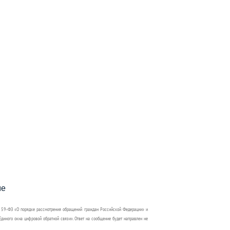
пособия?
ме
 59-ФЗ «О порядке рассмотрения обращений граждан Российской Федерации» и
диного окна цифровой обратной связи». Ответ на сообщение будет направлен не