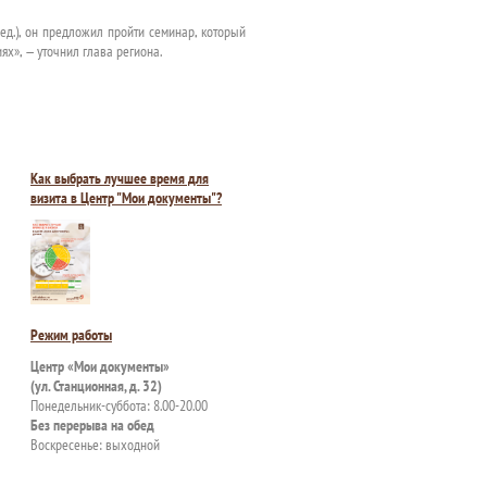
ед.), он предложил пройти семинар, который
х», — уточнил глава региона.
Как выбрать лучшее время для
визита в Центр "Мои документы"?
Режим работы
Центр «Мои документы»
(ул. Станционная, д. 32)
Понедельник-суббота: 8.00-20.00
Без перерыва на обед
Воскресенье: выходной