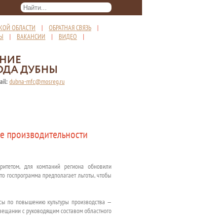
КОЙ ОБЛАСТИ
|
ОБРАТНАЯ СВЯЗЬ
|
ТЫ
|
ВАКАНСИИ
|
ВИДЕО
|
ЕНИЕ
ОДА ДУБНЫ
ail:
dubna-mfc@mosreg.ru
ие производительности
ритетом, для компаний региона обновили
то госпрограмма предполагает льготы, чтобы
рсы по повышению культуры производства —
совещании с руководящим составом областного