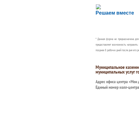
Сложности с пол
Решаем вместе
Сообщите об этом
* Данная форма не предназначена дл
предоставляет возможность направить 
позднее 8 рабочих дней после дня его р
Муниципальное казенн
муниципальных услуг г
Адрес офиса центра «Мои
Единый номер колл-центр