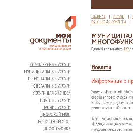
ГЛАВНАЯ
|
О МФЦ
|
ВАЖНЫЕ ДОКУМЕНТЫ
МУНИЦИПАЛ
МНОГОФУНК
Единый колл-центр:
122
с 
КОМПЛЕКСНЫЕ УСЛУГИ
Новости
МУНИЦИПАЛЬНЫЕ УСЛУГИ
РЕГИОНАЛЬНЫЕ УСЛУГИ
Информация о пр
ФЕДЕРАЛЬНЫЕ УСЛУГИ
Жители Московской област
УСЛУГИ ДЛЯ БИЗНЕСА
сообщает пресс-служба Мин
ПЛАТНЫЕ УСЛУГИ
Чтобы получить доступ к с
ПРОЧИЕ УСЛУГИ
регистратура» – «Справки».
ЦИФРОВОЙ МФЦ
Также можно заполнить он
ПАСПОРТНЫЙ СТОЛ
«Медицинские документы». 
ИНФОГРАФИКА
предоставляется бесплатно.