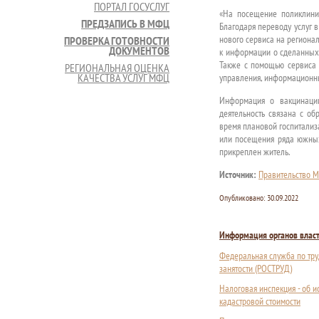
ПОРТАЛ ГОСУСЛУГ
«На посещение поликлиник
ПРЕДЗАПИСЬ В МФЦ
Благодаря переводу услуг 
нового сервиса на региона
ПРОВЕРКА ГОТОВНОСТИ
ДОКУМЕНТОВ
к информации о сделанных 
Также с помощью сервиса 
РЕГИОНАЛЬНАЯ ОЦЕНКА
КАЧЕСТВА УСЛУГ МФЦ
управления, информационны
Информация о вакцинации
деятельность связана с о
время плановой госпитализ
или посещения ряда южных 
прикреплен житель.
Источник:
Правительство М
Опубликовано:
30.09.2022
Информация органов влас
Федеральная служба по тру
занятости (РОСТРУД)
Налоговая инспекция - об 
кадастровой стоимости