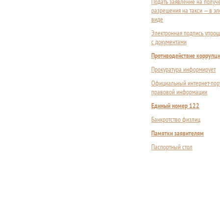
Подать заявление на получ
разрешения на такси — в э
виде
Электронная подпись упрощ
с документами
Противодействие коррупц
Прокуратура информирует
Официальный интернет-пор
правовой информации
Единый номер 122
Банкротство физлиц
Памятки заявителям
Паспортный стол