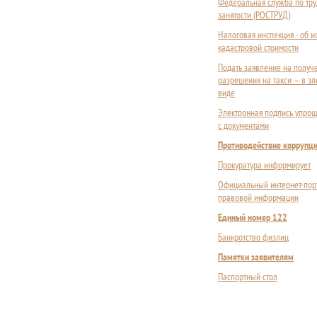
Федеральная служба по тру
занятости (РОСТРУД)
Налоговая инспекция - об 
кадастровой стоимости
Подать заявление на получ
разрешения на такси — в э
виде
Электронная подпись упрощ
с документами
Противодействие коррупц
Прокуратура информирует
Официальный интернет-пор
правовой информации
Единый номер 122
Банкротство физлиц
Памятки заявителям
Паспортный стол