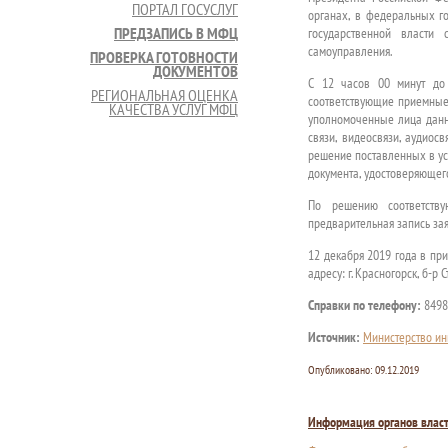
ПОРТАЛ ГОСУСЛУГ
органах, в федеральных г
ПРЕДЗАПИСЬ В МФЦ
государственной власти
самоуправления.
ПРОВЕРКА ГОТОВНОСТИ
ДОКУМЕНТОВ
С 12 часов 00 минут до
РЕГИОНАЛЬНАЯ ОЦЕНКА
соответствующие приемные
КАЧЕСТВА УСЛУГ МФЦ
уполномоченные лица данн
связи, видеосвязи, аудио
решение поставленных в ус
документа, удостоверяющего
По решению соответству
предварительная запись за
12 декабря 2019 года в пр
адресу: г. Красногорск, б-р С
Справки по телефону:
8498
Источник:
Министерство ин
Опубликовано:
09.12.2019
Информация органов влас