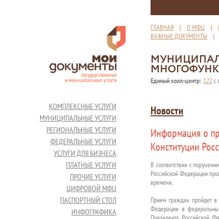
ГЛАВНАЯ
|
О МФЦ
|
ВАЖНЫЕ ДОКУМЕНТЫ
МУНИЦИПАЛ
МНОГОФУНК
Единый колл-центр:
122
с 
КОМПЛЕКСНЫЕ УСЛУГИ
Новости
МУНИЦИПАЛЬНЫЕ УСЛУГИ
РЕГИОНАЛЬНЫЕ УСЛУГИ
Информация о пр
ФЕДЕРАЛЬНЫЕ УСЛУГИ
Конституции Рос
УСЛУГИ ДЛЯ БИЗНЕСА
ПЛАТНЫЕ УСЛУГИ
В соответствии с поручени
Российской Федерации пров
ПРОЧИЕ УСЛУГИ
времени.
ЦИФРОВОЙ МФЦ
ПАСПОРТНЫЙ СТОЛ
Прием граждан пройдет в
Федерации в федеральных
ИНФОГРАФИКА
Президента Российской Фе