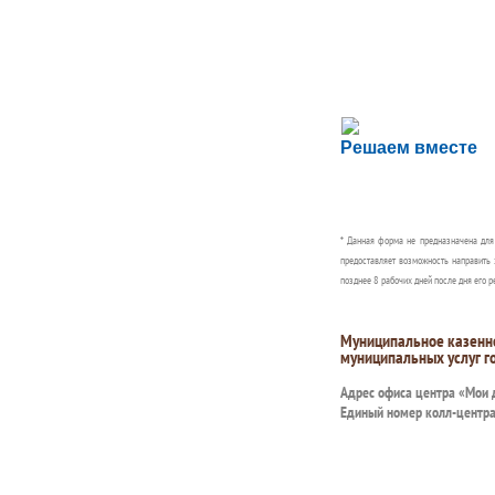
Сложности с пол
Решаем вместе
Сообщите об этом
* Данная форма не предназначена дл
предоставляет возможность направить 
позднее 8 рабочих дней после дня его р
Муниципальное казенн
муниципальных услуг г
Адрес офиса центра «Мои
Единый номер колл-центр