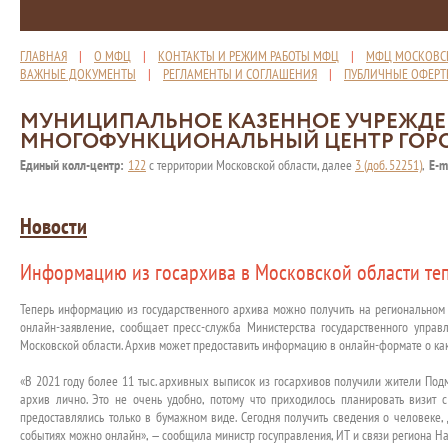
ГЛАВНАЯ
|
О МФЦ
|
КОНТАКТЫ И РЕЖИМ РАБОТЫ МФЦ
|
МФЦ МОСКОВС
ВАЖНЫЕ ДОКУМЕНТЫ
|
РЕГЛАМЕНТЫ И СОГЛАШЕНИЯ
|
ПУБЛИЧНЫЕ ОФЕР
МУНИЦИПАЛЬНОЕ КАЗЕННОЕ УЧРЕЖД
МНОГОФУНКЦИОНАЛЬНЫЙ ЦЕНТР ГОР
Единый колл-центр:
122
с территории Московской области, далее
3 (доб. 52251)
,
E-m
Новости
Информацию из госархива в Московской области те
Теперь информацию из государственного архива можно получить на региональном п
онлайн-заявление, сообщает пресс-служба Министерства государственного управ
Московской области. Архив может предоставить информацию в онлайн-формате о как
«В 2021 году более 11 тыс. архивных выписок из госархивов получили жители Под
архив лично. Это не очень удобно, потому что приходилось планировать визит 
предоставлялись только в бумажном виде. Сегодня получить сведения о человеке,
событиях можно онлайн», — сообщила министр госуправления, ИТ и связи региона Н