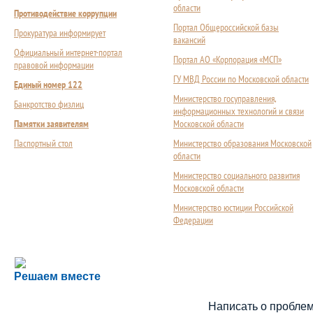
области
Противодействие коррупции
Портал Общероссийской базы
Прокуратура информирует
вакансий
Официальный интернет-портал
Портал АО «Корпорация «МСП»
правовой информации
ГУ МВД России по Московской области
Единый номер 122
Министерство госуправления,
Банкротство физлиц
информационных технологий и связи
Памятки заявителям
Московской области
Паспортный стол
Министерство образования Московской
области
Министерство социального развития
Московской области
Министерство юстиции Российской
Федерации
Сложности с получением социальной выплаты или 
Решаем вместе
Сообщите об этом
Написать о пробле