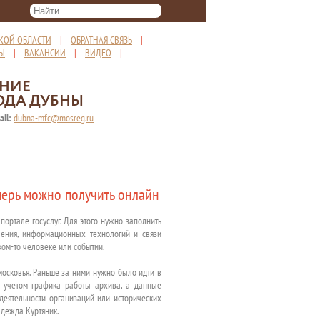
КОЙ ОБЛАСТИ
|
ОБРАТНАЯ СВЯЗЬ
|
ТЫ
|
ВАКАНСИИ
|
ВИДЕО
|
ЕНИЕ
ОДА ДУБНЫ
ail:
dubna-mfc@mosreg.ru
перь можно получить онлайн
ортале госуслуг. Для этого нужно заполнить
ления, информационных технологий и связи
ом-то человеке или событии.
московья. Раньше за ними нужно было идти в
с учетом графика работы архива, а данные
 деятельности организаций или исторических
адежда Куртяник.