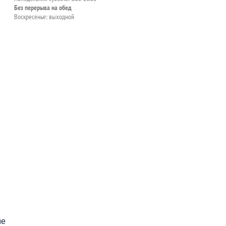
Без перерыва на обед
Воскресенье: выходной
пособия?
ме