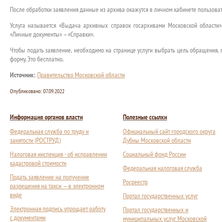
После обработки заявления данные из архива окажутся в личном кабинете пользоват
Услуга называется «Выдача архивных справок госархивами Московской области».
«Личные документы» – «Справки».
Чтобы подать заявление, необходимо на странице услуги выбрать цель обращения,
форму. Это бесплатно.
Источник:
Правительство Московской области
Опубликовано:
07.09.2022
Информация органов власти
Полезные ссылки
Федеральная служба по труду и
Официальный сайт городского округа
занятости (РОСТРУД)
Дубны Московской области
Налоговая инспекция - об исправлении
Социальный фонд России
кадастровой стоимости
Федеральная налоговая служба
Подать заявление на получение
Росреестр
разрешения на такси — в электронном
виде
Портал государственных услуг
Электронная подпись упрощает работу
Портал государственных и
с документами
муниципальных услуг Московской