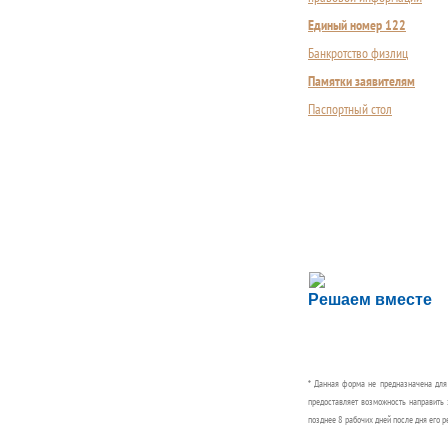
Единый номер 122
Банкротство физлиц
Памятки заявителям
Паспортный стол
Сложности с пол
Решаем вместе
Сообщите об этом
* Данная форма не предназначена дл
предоставляет возможность направить 
позднее 8 рабочих дней после дня его р