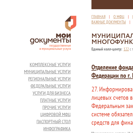
ГЛАВНАЯ
|
О МФЦ
|
ВАЖНЫЕ ДОКУМЕНТЫ
МУНИЦИПАЛ
МНОГОФУНК
Единый колл-центр:
122
с 
КОМПЛЕКСНЫЕ УСЛУГИ
Отделение фонда
МУНИЦИПАЛЬНЫЕ УСЛУГИ
Федерации по г.
РЕГИОНАЛЬНЫЕ УСЛУГИ
ФЕДЕРАЛЬНЫЕ УСЛУГИ
27. Информирова
УСЛУГИ ДЛЯ БИЗНЕСА
лицевых счетов в
ПЛАТНЫЕ УСЛУГИ
Федеральным зак
ПРОЧИЕ УСЛУГИ
системе обязате
ЦИФРОВОЙ МФЦ
средств для фин
ПАСПОРТНЫЙ СТОЛ
ИНФОГРАФИКА