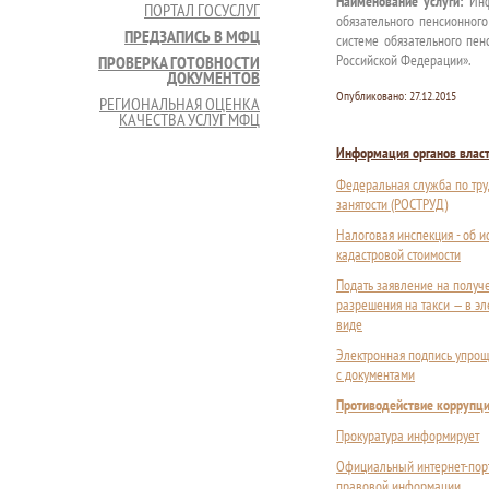
Наименование услуги:
Инф
ПОРТАЛ ГОСУСЛУГ
обязательного пенсионног
ПРЕДЗАПИСЬ В МФЦ
системе обязательного пен
Российской Федерации».
ПРОВЕРКА ГОТОВНОСТИ
ДОКУМЕНТОВ
Опубликовано:
27.12.2015
РЕГИОНАЛЬНАЯ ОЦЕНКА
КАЧЕСТВА УСЛУГ МФЦ
Информация органов влас
Федеральная служба по тру
занятости (РОСТРУД)
Налоговая инспекция - об 
кадастровой стоимости
Подать заявление на получ
разрешения на такси — в э
виде
Электронная подпись упрощ
с документами
Противодействие коррупц
Прокуратура информирует
Официальный интернет-пор
правовой информации