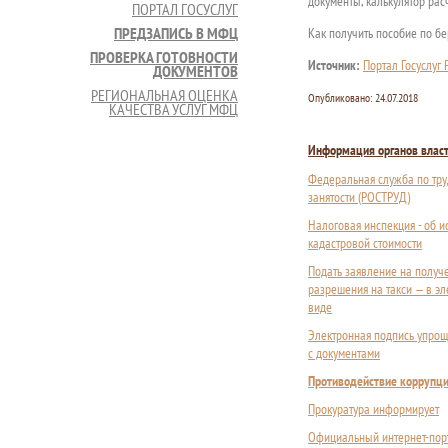
документы, калькулятор рас
ПОРТАЛ ГОСУСЛУГ
ПРЕДЗАПИСЬ В МФЦ
Как получить пособие по б
ПРОВЕРКА ГОТОВНОСТИ
Источник:
Портал Госуслуг
ДОКУМЕНТОВ
РЕГИОНАЛЬНАЯ ОЦЕНКА
Опубликовано:
24.07.2018
КАЧЕСТВА УСЛУГ МФЦ
Информация органов влас
Федеральная служба по тру
занятости (РОСТРУД)
Налоговая инспекция - об 
кадастровой стоимости
Подать заявление на получ
разрешения на такси — в э
виде
Электронная подпись упрощ
с документами
Противодействие коррупц
Прокуратура информирует
Официальный интернет-пор