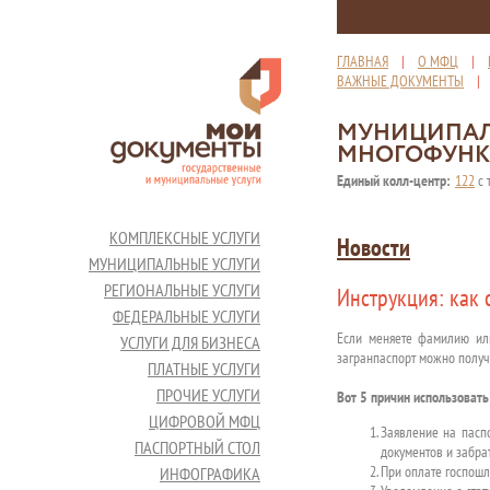
ГЛАВНАЯ
|
О МФЦ
|
ВАЖНЫЕ ДОКУМЕНТЫ
МУНИЦИПАЛ
МНОГОФУНК
Единый колл-центр:
122
с 
КОМПЛЕКСНЫЕ УСЛУГИ
Новости
МУНИЦИПАЛЬНЫЕ УСЛУГИ
РЕГИОНАЛЬНЫЕ УСЛУГИ
Инструкция: как
ФЕДЕРАЛЬНЫЕ УСЛУГИ
Если меняете фамилию или
УСЛУГИ ДЛЯ БИЗНЕСА
загранпаспорт можно получ
ПЛАТНЫЕ УСЛУГИ
ПРОЧИЕ УСЛУГИ
Вот 5 причин использовать
ЦИФРОВОЙ МФЦ
Заявление на паспо
ПАСПОРТНЫЙ СТОЛ
документов и забрат
При оплате госпошл
ИНФОГРАФИКА