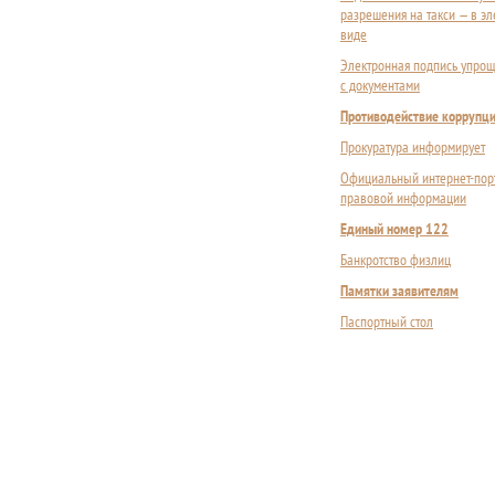
разрешения на такси — в э
виде
Электронная подпись упрощ
с документами
Противодействие коррупц
Прокуратура информирует
Официальный интернет-пор
правовой информации
Единый номер 122
Банкротство физлиц
Памятки заявителям
Паспортный стол