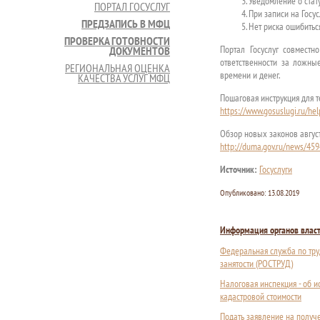
Уведомление о стат
ПОРТАЛ ГОСУСЛУГ
При записи на Госу
ПРЕДЗАПИСЬ В МФЦ
Нет риска ошибитьс
ПРОВЕРКА ГОТОВНОСТИ
Портал Госуслуг совместн
ДОКУМЕНТОВ
ответственности за ложны
РЕГИОНАЛЬНАЯ ОЦЕНКА
времени и денег.
КАЧЕСТВА УСЛУГ МФЦ
Пошаговая инструкция для те
https://www.gosuslugi.ru/h
Обзор новых законов авгус
http://duma.gov.ru/news/459
Источник:
Госуслуги
Опубликовано:
13.08.2019
Информация органов влас
Федеральная служба по тру
занятости (РОСТРУД)
Налоговая инспекция - об 
кадастровой стоимости
Подать заявление на получ