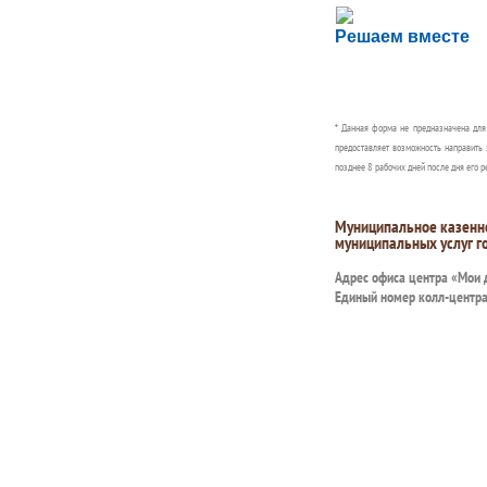
Сложности с пол
Решаем вместе
Сообщите об этом
* Данная форма не предназначена дл
предоставляет возможность направить 
позднее 8 рабочих дней после дня его р
Муниципальное казенн
муниципальных услуг г
Адрес офиса центра «Мои
Единый номер колл-центр