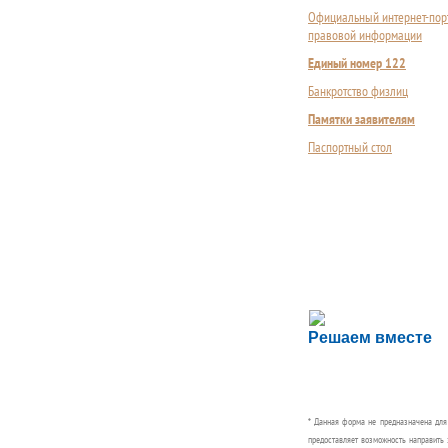
Официальный интернет-пор
правовой информации
Единый номер 122
Банкротство физлиц
Памятки заявителям
Паспортный стол
Сложности с пол
Решаем вместе
Сообщите об этом
* Данная форма не предназначена дл
предоставляет возможность направить 