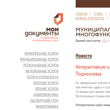
ГЛАВНАЯ
|
О МФЦ
|
ВАЖНЫЕ ДОКУМЕНТЫ
МУНИЦИПАЛ
МНОГОФУНК
Единый колл-центр:
122
с 
КОМПЛЕКСНЫЕ УСЛУГИ
Новости
МУНИЦИПАЛЬНЫЕ УСЛУГИ
РЕГИОНАЛЬНЫЕ УСЛУГИ
Интерактивную к
ФЕДЕРАЛЬНЫЕ УСЛУГИ
Подмосковья
УСЛУГИ ДЛЯ БИЗНЕСА
ПЛАТНЫЕ УСЛУГИ
На официальном портале п
ней отмечены адреса и срок
ПРОЧИЕ УСЛУГИ
15 января сдать дерево мо
ЦИФРОВОЙ МФЦ
Лесопожарные станции коми
ПАСПОРТНЫЙ СТОЛ
Интерактивная карта площ
ИНФОГРАФИКА