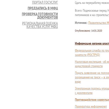
ПОРТАЛ ГОСУСЛУГ
Сдать на переработку можно
ПРЕДЗАПИСЬ В МФЦ
Всего Подмосковье перед Н
ПРОВЕРКА ГОТОВНОСТИ
питомников и на строительс
ДОКУМЕНТОВ
Источник:
Правительство М
РЕГИОНАЛЬНАЯ ОЦЕНКА
КАЧЕСТВА УСЛУГ МФЦ
Опубликовано:
14.01.2020
Информация органов влас
Федеральная служба по тру
занятости (РОСТРУД)
Налоговая инспекция - об 
кадастровой стоимости
Подать заявление на получ
разрешения на такси — в э
виде
Электронная подпись упрощ
с документами
Противодействие коррупц
Прокуратура информирует