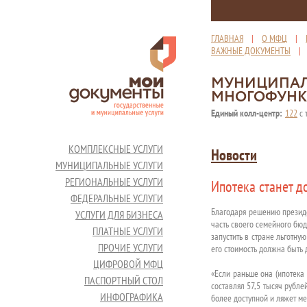
ГЛАВНАЯ
|
О МФЦ
|
ВАЖНЫЕ ДОКУМЕНТЫ
МУНИЦИПАЛ
МНОГОФУНК
Единый колл-центр:
122
с 
КОМПЛЕКСНЫЕ УСЛУГИ
Новости
МУНИЦИПАЛЬНЫЕ УСЛУГИ
РЕГИОНАЛЬНЫЕ УСЛУГИ
Ипотека станет д
ФЕДЕРАЛЬНЫЕ УСЛУГИ
Благодаря решению президе
УСЛУГИ ДЛЯ БИЗНЕСА
часть своего семейного бю
ПЛАТНЫЕ УСЛУГИ
запустить в стране льготну
ПРОЧИЕ УСЛУГИ
его стоимость должна быть 
ЦИФРОВОЙ МФЦ
«Если раньше она (ипотека 
ПАСПОРТНЫЙ СТОЛ
составлял 57,5 тысяч рублей
ИНФОГРАФИКА
более доступной и ляжет м