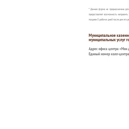
* Данная форма не предназначена дл
предоставляет возможность направить 
позднее 8 рабочих дней после дня его р
Муниципальное казенн
муниципальных услуг г
Адрес офиса центра «Мои
Единый номер колл-центр