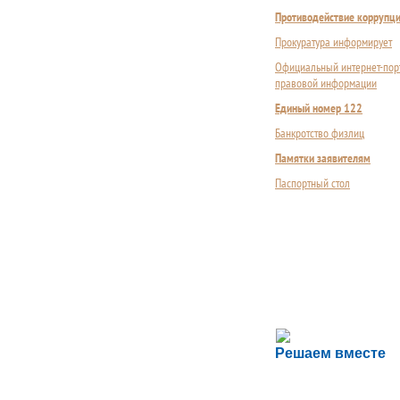
Противодействие коррупц
Прокуратура информирует
Официальный интернет-пор
правовой информации
Единый номер 122
Банкротство физлиц
Памятки заявителям
Паспортный стол
Сложности с пол
Решаем вместе
Сообщите об этом