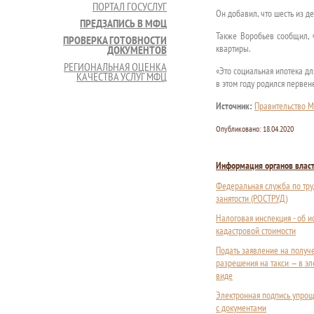
ПОРТАЛ ГОСУСЛУГ
Он добавил, что шесть из д
ПРЕДЗАПИСЬ В МФЦ
Также Воробьев сообщил, 
ПРОВЕРКА ГОТОВНОСТИ
квартиры.
ДОКУМЕНТОВ
РЕГИОНАЛЬНАЯ ОЦЕНКА
«Это социальная ипотека дл
КАЧЕСТВА УСЛУГ МФЦ
в этом году родился первен
Источник:
Правительство М
Опубликовано:
18.04.2020
Информация органов влас
Федеральная служба по тру
занятости (РОСТРУД)
Налоговая инспекция - об 
кадастровой стоимости
Подать заявление на получ
разрешения на такси — в э
виде
Электронная подпись упрощ
с документами