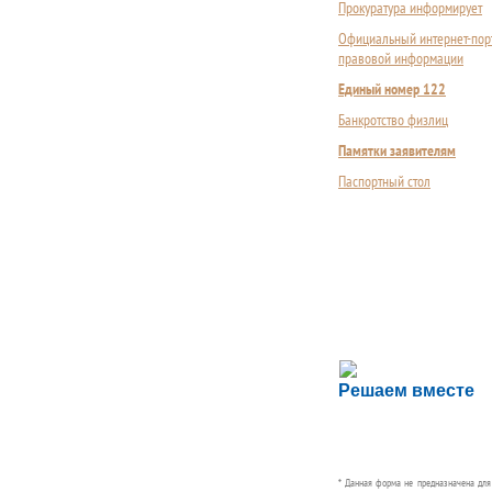
Прокуратура информирует
Официальный интернет-пор
правовой информации
Единый номер 122
Банкротство физлиц
Памятки заявителям
Паспортный стол
Сложности с пол
Решаем вместе
Сообщите об этом
* Данная форма не предназначена дл