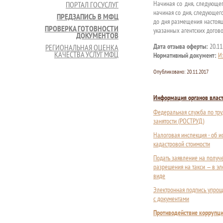
Начиная со дня, следующе
ПОРТАЛ ГОСУСЛУГ
начиная со дня, следующег
ПРЕДЗАПИСЬ В МФЦ
до дня размещения настоящ
ПРОВЕРКА ГОТОВНОСТИ
указанных агентских догово
ДОКУМЕНТОВ
Дата отзыва оферты:
20.11
РЕГИОНАЛЬНАЯ ОЦЕНКА
КАЧЕСТВА УСЛУГ МФЦ
Нормативный документ:
И
Опубликовано:
20.11.2017
Информация органов влас
Федеральная служба по тру
занятости (РОСТРУД)
Налоговая инспекция - об 
кадастровой стоимости
Подать заявление на получ
разрешения на такси — в э
виде
Электронная подпись упрощ
с документами
Противодействие коррупц