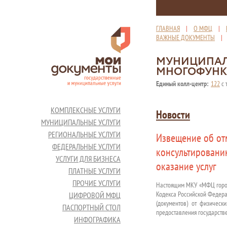
ГЛАВНАЯ
|
О МФЦ
|
ВАЖНЫЕ ДОКУМЕНТЫ
МУНИЦИПАЛ
МНОГОФУНК
Единый колл-центр:
122
с 
КОМПЛЕКСНЫЕ УСЛУГИ
Новости
МУНИЦИПАЛЬНЫЕ УСЛУГИ
РЕГИОНАЛЬНЫЕ УСЛУГИ
Извещение об от
ФЕДЕРАЛЬНЫЕ УСЛУГИ
консультированию
УСЛУГИ ДЛЯ БИЗНЕСА
оказание услуг
ПЛАТНЫЕ УСЛУГИ
ПРОЧИЕ УСЛУГИ
Настоящим МКУ «МФЦ города
Кодекса Российской Федера
ЦИФРОВОЙ МФЦ
(документов) от физичес
ПАСПОРТНЫЙ СТОЛ
предоставления государств
ИНФОГРАФИКА