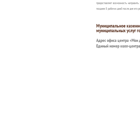
предоставляет возможность направить 
позднее 8 рабочих дней после дня его р
Муниципальное казенн
муниципальных услуг г
Адрес офиса центра «Мои
Единый номер колл-центр