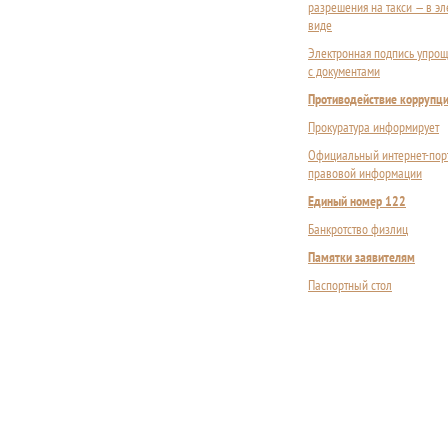
разрешения на такси — в э
виде
Электронная подпись упрощ
с документами
Противодействие коррупц
Прокуратура информирует
Официальный интернет-пор
правовой информации
Единый номер 122
Банкротство физлиц
Памятки заявителям
Паспортный стол