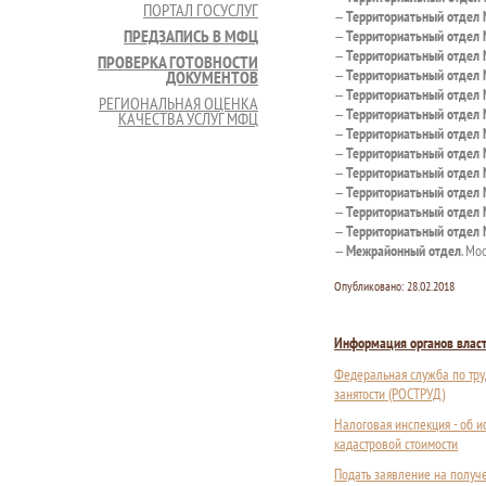
ПОРТАЛ ГОСУСЛУГ
—
Территориатьный отдел
ПРЕДЗАПИСЬ В МФЦ
—
Территориатьный отдел
—
Территориатьный отдел
ПРОВЕРКА ГОТОВНОСТИ
—
Территориатьный отдел
ДОКУМЕНТОВ
—
Территориатьный отдел
РЕГИОНАЛЬНАЯ ОЦЕНКА
—
Территориатьный отдел
КАЧЕСТВА УСЛУГ МФЦ
—
Территориатьный отдел
—
Территориатьный отдел
—
Территориатьный отдел
—
Территориатьный отдел
—
Территориатьный отдел
—
Территориатьный отдел
—
Межрайонный отдел
. Мо
Опубликовано:
28.02.2018
Информация органов влас
Федеральная служба по тру
занятости (РОСТРУД)
Налоговая инспекция - об 
кадастровой стоимости
Подать заявление на получ