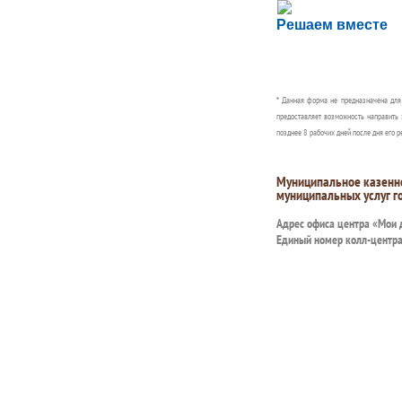
Сложности с пол
Решаем вместе
Сообщите об этом
* Данная форма не предназначена дл
предоставляет возможность направить 
позднее 8 рабочих дней после дня его р
Муниципальное казенн
муниципальных услуг г
Адрес офиса центра «Мои
Единый номер колл-центр