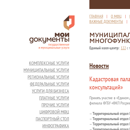
ГЛАВНАЯ
|
О МФЦ
|
ВАЖНЫЕ ДОКУМЕНТЫ
МУНИЦИПАЛ
МНОГОФУНК
Единый колл-центр:
122
с 
КОМПЛЕКСНЫЕ УСЛУГИ
Новости
МУНИЦИПАЛЬНЫЕ УСЛУГИ
РЕГИОНАЛЬНЫЕ УСЛУГИ
Кадастровая пал
ФЕДЕРАЛЬНЫЕ УСЛУГИ
консультаций»
УСЛУГИ ДЛЯ БИЗНЕСА
ПЛАТНЫЕ УСЛУГИ
Принять участие в «Едином
филиала ФГБУ «ФКП Росрее
ПРОЧИЕ УСЛУГИ
ЦИФРОВОЙ МФЦ
—
Территориальный отдел
ПАСПОРТНЫЙ СТОЛ
—
Территориальный отдел
—
Территориальный отдел
ИНФОГРАФИКА
—
Территориальный отдел