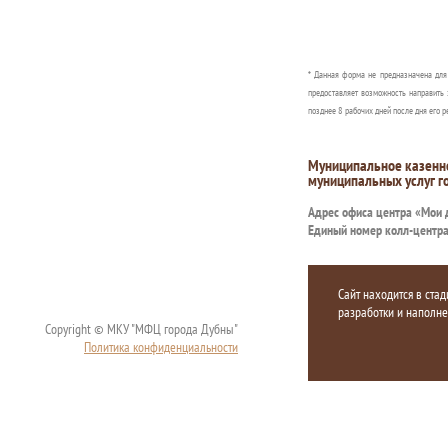
* Данная форма не предназначена дл
предоставляет возможность направить 
позднее 8 рабочих дней после дня его р
Муниципальное казенн
муниципальных услуг г
Адрес офиса центра «Мои
Единый номер колл-центр
Сайт находится в стад
разработки и наполн
Copyright © МКУ "МФЦ города Дубны"
Политика конфиденциальности