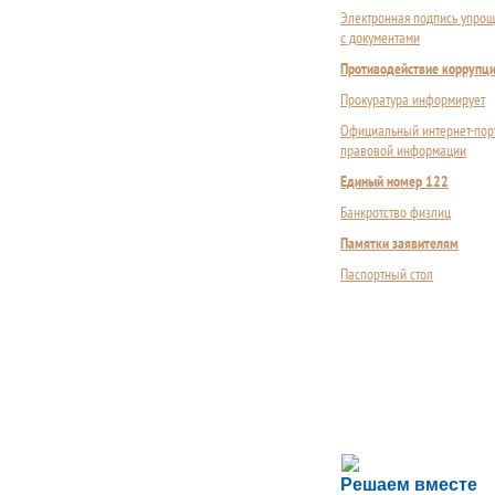
Электронная подпись упрощ
с документами
Противодействие коррупц
Прокуратура информирует
Официальный интернет-пор
правовой информации
Единый номер 122
Банкротство физлиц
Памятки заявителям
Паспортный стол
Сложности с пол
Решаем вместе
Сообщите об этом