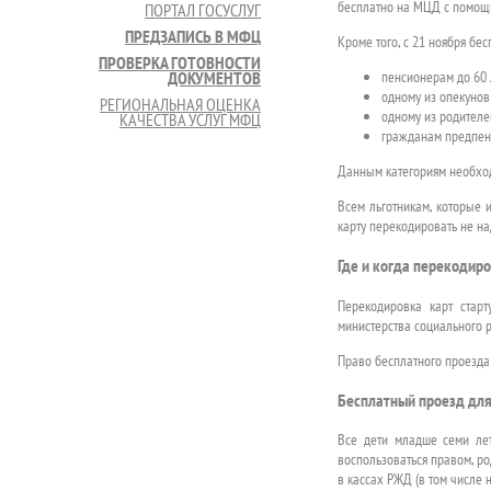
бесплатно на МЦД с помо
ПОРТАЛ ГОСУСЛУГ
ПРЕДЗАПИСЬ В МФЦ
Кроме того, с 21 ноября бе
ПРОВЕРКА ГОТОВНОСТИ
пенсионерам до 60 
ДОКУМЕНТОВ
одному из опекунов
РЕГИОНАЛЬНАЯ ОЦЕНКА
одному из родителе
КАЧЕСТВА УСЛУГ МФЦ
гражданам предпенси
Данным категориям необхо
Всем льготникам, которые 
карту перекодировать не на
Где и когда перекодир
Перекодировка карт стар
министерства социального р
Право бесплатного проезда 
Бесплатный проезд для
Все дети младше семи лет
воспользоваться правом, р
в кассах РЖД (в том числе 