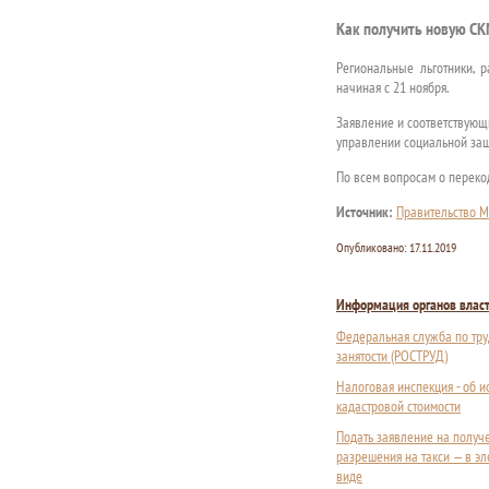
Как получить новую С
Региональные льготники, 
начиная с 21 ноября.
Заявление и соответствующ
управлении социальной за
По всем вопросам о переко
Источник:
Правительство М
Опубликовано:
17.11.2019
Информация органов влас
Федеральная служба по тру
занятости (РОСТРУД)
Налоговая инспекция - об 
кадастровой стоимости
Подать заявление на получ
разрешения на такси — в э
виде