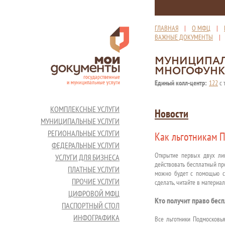
ГЛАВНАЯ
|
О МФЦ
|
ВАЖНЫЕ ДОКУМЕНТЫ
МУНИЦИПАЛ
МНОГОФУНК
Единый колл-центр:
122
с 
КОМПЛЕКСНЫЕ УСЛУГИ
Новости
МУНИЦИПАЛЬНЫЕ УСЛУГИ
РЕГИОНАЛЬНЫЕ УСЛУГИ
Как льготникам 
ФЕДЕРАЛЬНЫЕ УСЛУГИ
Открытие первых двух ли
УСЛУГИ ДЛЯ БИЗНЕСА
действовать бесплатный про
ПЛАТНЫЕ УСЛУГИ
можно будет с помощью со
ПРОЧИЕ УСЛУГИ
сделать, читайте в материал
ЦИФРОВОЙ МФЦ
Кто получит право бес
ПАСПОРТНЫЙ СТОЛ
ИНФОГРАФИКА
Все льготники Подмосковья