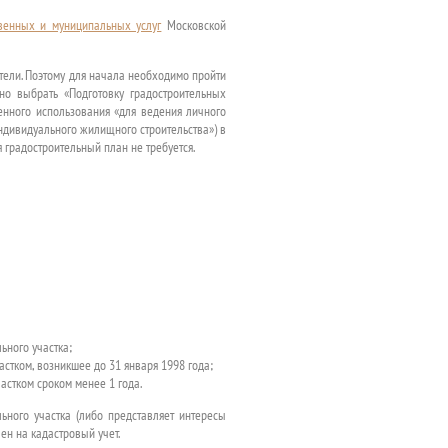
твенных и муниципальных услуг
Московской
тели. Поэтому для начала необходимо пройти
но выбрать «Подготовку градостроительных
енного использования «для ведения личного
индивидуального жилищного строительства») в
 градостроительный план не требуется.
ьного участка;
тком, возникшее до 31 января 1998 года;
стком сроком менее 1 года.
ьного участка (либо представляет интересы
ен на кадастровый учет.