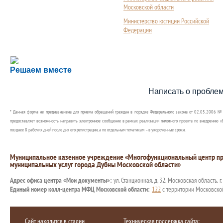
Московской области
Министерство юстиции Российской
Федерации
Сложности с получением социальной выплаты или 
Решаем вместе
Сообщите об этом
Написать о пробле
* Данная форма не предназначена для приема обращений граждан в порядке Федерального закона от 02.05.2006 №
предоставляет возможность направить электронное сообщение в рамках реализации пилотного проекта по внедрению «Е
позднее 8 рабочих дней после дня его регистрации, а по отдельным тематикам – в укороченные сроки.
Муниципальное казенное учреждение «Многофункциональный центр пр
муниципальных услуг города Дубны Московской области»
Адрес офиса центра «Мои документы»:
ул. Станционная, д. 32, Московская область, г
Единый номер колл-центра МФЦ Московской области:
122
с территории Московско
Сайт находится в стадии
Техническая поддержка сайта: