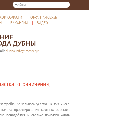
КОЙ ОБЛАСТИ
|
ОБРАТНАЯ СВЯЗЬ
|
ТЫ
|
ВАКАНСИИ
|
ВИДЕО
|
ЕНИЕ
ОДА ДУБНЫ
ail:
dubna-mfc@mosreg.ru
астка: ограничения,
застройки земельного участка, в том числе
 начала проектирования крупных объектов
того понадобятся и сколько придется ждать