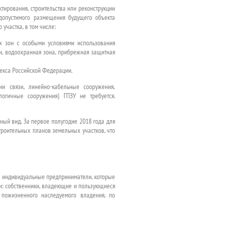
тирования, строительства или реконструкции
 допустимого размещения будущего объекта
участка, в том числе:
х зон с особыми условиями использования
и, водоохранная зона, прибрежная защитная
одекса Российской Федерации.
ии связи, линейно-кабельные сооружения,
огичные сооружения) ГПЗУ не требуется.
ный вид. За первое полугодие 2018 года для
троительных планов земельных участков, что
же индивидуальные предприниматели, которые
и: собственники, владеющие и пользующиеся
, пожизненного наследуемого владения, по