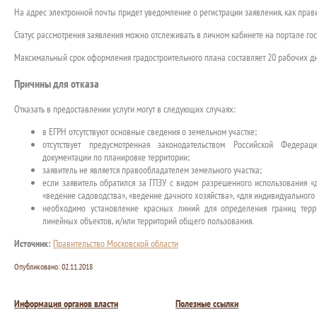
На адрес электронной почты придет уведомление о регистрации заявления, как правил
Статус рассмотрения заявления можно отслеживать в личном кабинете на портале гос
Максимальный срок оформления градостроительного плана составляет 20 рабочих дн
Причины для отказа
Отказать в предоставлении услуги могут в следующих случаях:
в ЕГРН отсутствуют основные сведения о земельном участке;
отсутствует предусмотренная законодательством Российской Федера
документации по планировке территории;
заявитель не является правообладателем земельного участка;
если заявитель обратился за ГПЗУ с видом разрешенного использования «д
«ведение садоводства», «ведение дачного хозяйства», «для индивидуального
необходимо установление красных линий для определения границ терр
линейных объектов, и/или территорий общего пользования.
Источник:
Правительство Московской области
Опубликовано:
02.11.2018
Информация органов власти
Полезные ссылки