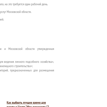
о, на это требуется один рабочий день.
услуг Московской области.
ей.
ции и Московской области утвержденная
ля ведения личного подсобного хозяйства»,
 жилищного строительства»;
иторий, предназначенных для размещения
Как выбрать лучшее время для
визита в Центр "Мои документы"?