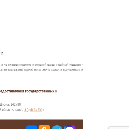
пособия?
ме
 59-ФЗ «О порядке рассмотрения обращений граждан Российской Федерации» и
диного окна цифровой обратной связи». Ответ на сообщение будет направлен не
едоставления государственных и
. Дубна, 141980
й области, далее
3 (доб. 52251)