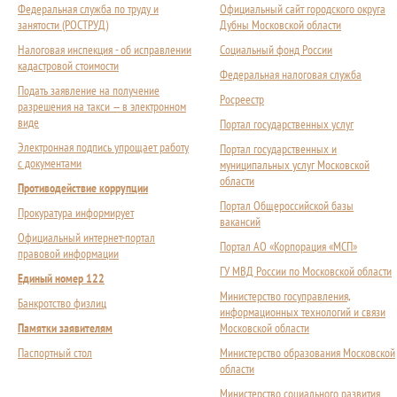
Федеральная служба по труду и
Официальный сайт городского округа
занятости (РОСТРУД)
Дубны Московской области
Налоговая инспекция - об исправлении
Социальный фонд России
кадастровой стоимости
Федеральная налоговая служба
Подать заявление на получение
Росреестр
разрешения на такси — в электронном
виде
Портал государственных услуг
Электронная подпись упрощает работу
Портал государственных и
с документами
муниципальных услуг Московской
области
Противодействие коррупции
Портал Общероссийской базы
Прокуратура информирует
вакансий
Официальный интернет-портал
Портал АО «Корпорация «МСП»
правовой информации
ГУ МВД России по Московской области
Единый номер 122
Министерство госуправления,
Банкротство физлиц
информационных технологий и связи
Памятки заявителям
Московской области
Паспортный стол
Министерство образования Московской
области
Министерство социального развития