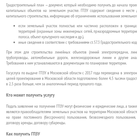
Градостроительный план — документ, который необходимо получить до начала проек
капитальных объектов на земельном участке. ГПЗУ содержит сведения о месте
капитального строительства, информацию об ограничениях использования земельного 
если земельный участок полностью или частично расположен в граница
территорий (охранные зоны инженерных сетей, приаэродромные территори
полоса, объект культурного наследия и др.),
иные сведения в соответствии с требованиями ст. 57.3 Градостроительного к
При этом для строительства линейных объектов (линий электропередачи, лин
трубопроводы, автомобильные дороги, железнодорожные линии и другие анал
Требования к ним устанавливаются в документации по планировке территории.
Госуслуга по выдаче ГПЗУ в Московской области с 2017 года переведена в электрон
целей проектирования в Московской области подготовлено более 4,5 тысячи градос
в 2,5 раза больше, чем за аналогичный период прошлого года.
Кто может получить услугу
Подать заявление на получение ГПЗУ могут физические и юридические лица, а так
являются правообладателями земельных участков на территории Московской област
на праве постоянного (бессрочного) пользования, безвозмездного пользования
договору аренды, договору субаренды.
Как получить ГПЗУ