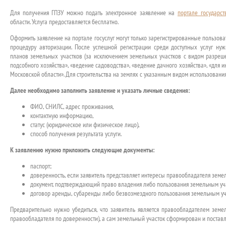
Для получения ГПЗУ можно подать электронное заявление на
портале государс
области. Услуга предоставляется бесплатно.
Оформить заявление на портале госуслуг могут только зарегистрированные пользова
процедуру авторизации. После успешной регистрации среди доступных услуг нуж
планов земельных участков (за исключением земельных участков с видом разреш
подсобного хозяйства», «ведение садоводства», «ведение дачного хозяйства», «для 
Московской области». Для строительства на землях с указанным видом использования
Далее необходимо заполнить заявление и указать личные сведения:
ФИО, СНИЛС, адрес проживания,
контактную информацию,
статус (юридическое или физическое лицо),
способ получения результата услуги.
К заявлению нужно приложить следующие документы:
паспорт;
доверенность, если заявитель представляет интересы правообладателя земел
документ, подтверждающий право владения либо пользования земельным учас
договор аренды, субаренды либо безвозмездного пользования земельным уча
Предварительно нужно убедиться, что заявитель является правообладателем земел
правообладателя по доверенности), а сам земельный участок сформирован и поставл