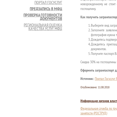
ПОРТАЛ ГОСУСЛУГ
новорожденному не стоит о
ПРЕДЗАПИСЬ В МФЦ
госпошлину.
ПРОВЕРКА ГОТОВНОСТИ
Как получить загранпаспор
ДОКУМЕНТОВ
РЕГИОНАЛЬНАЯ ОЦЕНКА
Выберите вид загран
КАЧЕСТВА УСЛУГ МФЦ
Заполните заявлен
фотография нужна то
Дождитесь подтверж
Дождитесь приглаш
документов.
Получите паспорт. В
Скидка 30% на госпошлины п
Оформить загранпаспорт д
Источник:
Портал Госуслуг
Опубликовано:
11.08.2018
Информация органов влас
Федеральная служба по тру
занятости (РОСТРУД)