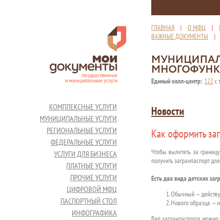
ГЛАВНАЯ
|
О МФЦ
|
ВАЖНЫЕ ДОКУМЕНТЫ
МУНИЦИПАЛ
МНОГОФУНК
Единый колл-центр:
122
с 
КОМПЛЕКСНЫЕ УСЛУГИ
Новости
МУНИЦИПАЛЬНЫЕ УСЛУГИ
РЕГИОНАЛЬНЫЕ УСЛУГИ
Как оформить за
ФЕДЕРАЛЬНЫЕ УСЛУГИ
Чтобы вылететь за границу
УСЛУГИ ДЛЯ БИЗНЕСА
получить загранпаспорт для
ПЛАТНЫЕ УСЛУГИ
ПРОЧИЕ УСЛУГИ
Есть два вида детских заг
ЦИФРОВОЙ МФЦ
Обычный — действует
ПАСПОРТНЫЙ СТОЛ
Нового образца — на
ИНФОГРАФИКА
Вид загранпаспорта можно 