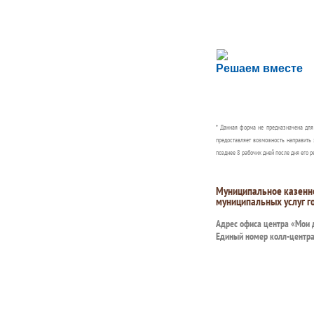
Сложности с пол
Решаем вместе
Сообщите об этом
* Данная форма не предназначена дл
предоставляет возможность направить 
позднее 8 рабочих дней после дня его р
Муниципальное казенн
муниципальных услуг г
Адрес офиса центра «Мои
Единый номер колл-центр