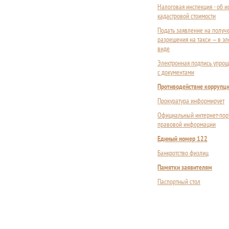
Налоговая инспекция - об 
кадастровой стоимости
Подать заявление на получ
разрешения на такси — в э
виде
Электронная подпись упрощ
с документами
Противодействие коррупц
Прокуратура информирует
Официальный интернет-пор
правовой информации
Единый номер 122
Банкротство физлиц
Памятки заявителям
Паспортный стол