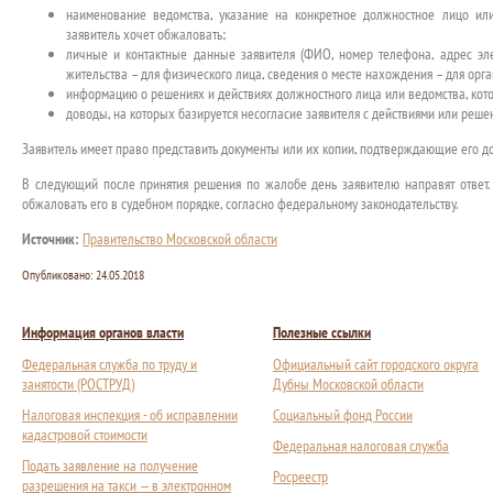
наименование ведомства, указание на конкретное должностное лицо ил
заявитель хочет обжаловать;
личные и контактные данные заявителя (ФИО, номер телефона, адрес эле
жительства – для физического лица, сведения о месте нахождения – для орга
информацию о решениях и действиях должностного лица или ведомства, кото
доводы, на которых базируется несогласие заявителя с действиями или реш
Заявитель имеет право представить документы или их копии, подтверждающие его д
В следующий после принятия решения по жалобе день заявителю направят ответ.
обжаловать его в судебном порядке, согласно федеральному законодательству.
Источник:
Правительство Московской области
Опубликовано:
24.05.2018
Информация органов власти
Полезные ссылки
Федеральная служба по труду и
Официальный сайт городского округа
занятости (РОСТРУД)
Дубны Московской области
Налоговая инспекция - об исправлении
Социальный фонд России
кадастровой стоимости
Федеральная налоговая служба
Подать заявление на получение
Росреестр
разрешения на такси — в электронном