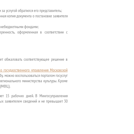
за услугой обратился его представитель;
ая копия документа о постановке заявителя
и внебюджетными фондами;
ренность, оформленная в соответствии с
ожет обжаловать соответствующее решение в
во государственного управления Московской
у, можно воспользоваться порталом госуслуг
егионального министерства культуры. Кроме
 (МФЦ).
яет 15 рабочих дней. В Мингосуправления
ых заявителем сведений и не превышает 30