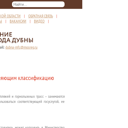
КОЙ ОБЛАСТИ
|
ОБРАТНАЯ СВЯЗЬ
|
ТЫ
|
ВАКАНСИИ
|
ВИДЕО
|
ЕНИЕ
ОДА ДУБНЫ
ail:
dubna-mfc@mosreg.ru
вляющим классификацию
, пляжей и горнолыжных трасс – занимаются
ьзоваться соответствующей госуслугой, ее
ставитель может направить в Министерство