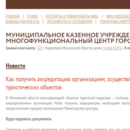
ГЛАВНАЯ
|
О МФЦ
|
КОНТАКТЫ И РЕЖИМ РАБОТЫ МФЦ
|
МФЦ МОСКОВС
ВАЖНЫЕ ДОКУМЕНТЫ
|
РЕГЛАМЕНТЫ И СОГЛАШЕНИЯ
|
ПУБЛИЧНЫЕ ОФЕР
МУНИЦИПАЛЬНОЕ КАЗЕННОЕ УЧРЕЖД
МНОГОФУНКЦИОНАЛЬНЫЙ ЦЕНТР ГОР
Единый колл-центр:
122
с территории Московской области, далее
3 (доб. 52251)
,
E-m
Новости
Как получить аккредитацию организациям, осущест
туристических объектов
В Московской области классификацией объектов туристской индустрии – гостиниц
аккредитованные организации. Чтобы получить аккредитацию, необходимо воспол
предоставление курирует региональное Министерство культуры.
Куда подавать документы
Заявление и комплект документов для получения услуги заявитель или его пред