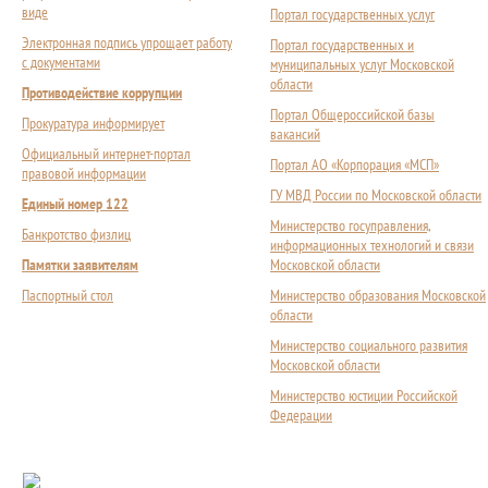
виде
Портал государственных услуг
Электронная подпись упрощает работу
Портал государственных и
с документами
муниципальных услуг Московской
области
Противодействие коррупции
Портал Общероссийской базы
Прокуратура информирует
вакансий
Официальный интернет-портал
Портал АО «Корпорация «МСП»
правовой информации
ГУ МВД России по Московской области
Единый номер 122
Министерство госуправления,
Банкротство физлиц
информационных технологий и связи
Памятки заявителям
Московской области
Паспортный стол
Министерство образования Московской
области
Министерство социального развития
Московской области
Министерство юстиции Российской
Федерации
Сложности с получением социальной выплаты или 