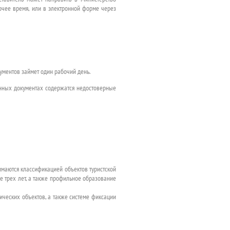
очее время, или в электронной форме через
кументов займет один рабочий день.
ленных документах содержатся недостоверные
имаются классификацией объектов туристской
е трех лет, а также профильное образование
ических объектов, а также системе фиксации