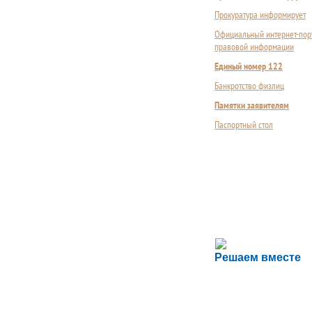
Прокуратура информирует
Официальный интернет-пор
правовой информации
Единый номер 122
Банкротство физлиц
Памятки заявителям
Паспортный стол
Сложности с пол
Решаем вместе
Сообщите об этом