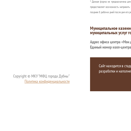
* Данная форма не предназначена дл
предоставляет возможность направить 
позднее 8 рабочих дней после дня его р
Муниципальное казенн
муниципальных услуг г
Адрес офиса центра «Мои
Единый номер колл-центр
Сайт находится в стад
разработки и наполн
Copyright © МКУ "МФЦ города Дубны"
Политика конфиденциальности