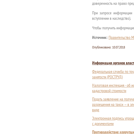
доверенность на право пред
При запросе информации 
вступлении в наследство).
Чтобы получить информацию
Источник:
Правительство М
Опубликовано:
10.07.2018
Информация органов влас
Федеральная служба по тру
занятости (РОСТРУД)
Налоговая инспекция - об 
кадастровой стоимости
Подать заявление на получ
разрешения на такси — в э
виде
Электронная подпись упрощ
с документами
Противодействие коррупц