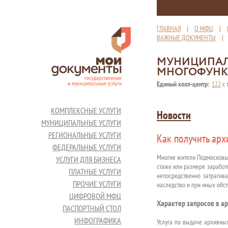
ГЛАВНАЯ
|
О МФЦ
|
ВАЖНЫЕ ДОКУМЕНТЫ
МУНИЦИПАЛ
МНОГОФУНК
Единый колл-центр:
122
с 
КОМПЛЕКСНЫЕ УСЛУГИ
Новости
МУНИЦИПАЛЬНЫЕ УСЛУГИ
РЕГИОНАЛЬНЫЕ УСЛУГИ
Как получить ар
ФЕДЕРАЛЬНЫЕ УСЛУГИ
Многие жители Подмосковь
УСЛУГИ ДЛЯ БИЗНЕСА
стаже или размере заработ
ПЛАТНЫЕ УСЛУГИ
непосредственно затрагив
ПРОЧИЕ УСЛУГИ
наследство и при иных обст
ЦИФРОВОЙ МФЦ
Характер запросов в а
ПАСПОРТНЫЙ СТОЛ
ИНФОГРАФИКА
Услуга по выдаче архивны